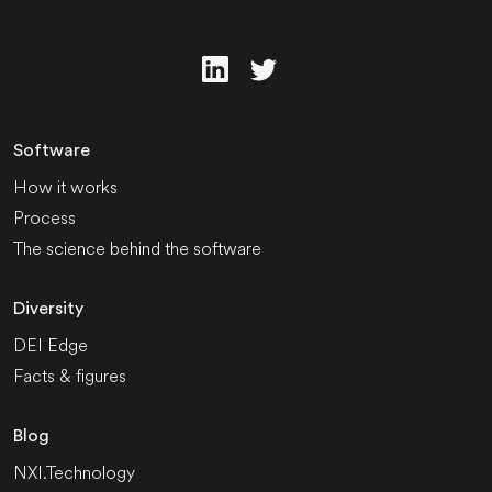
Software
How it works
Process
The science behind the software
Diversity
DEI Edge
Facts & figures
Blog
NXI.Technology