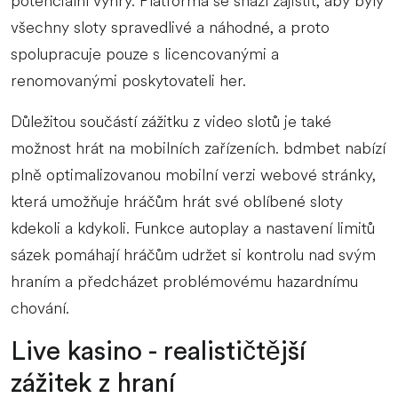
potenciální výhry. Platforma se snaží zajistit, aby byly
všechny sloty spravedlivé a náhodné, a proto
spolupracuje pouze s licencovanými a
renomovanými poskytovateli her.
Důležitou součástí zážitku z video slotů je také
možnost hrát na mobilních zařízeních. bdmbet nabízí
plně optimalizovanou mobilní verzi webové stránky,
která umožňuje hráčům hrát své oblíbené sloty
kdekoli a kdykoli. Funkce autoplay a nastavení limitů
sázek pomáhají hráčům udržet si kontrolu nad svým
hraním a předcházet problémovému hazardnímu
chování.
Live kasino - realističtější
zážitek z hraní