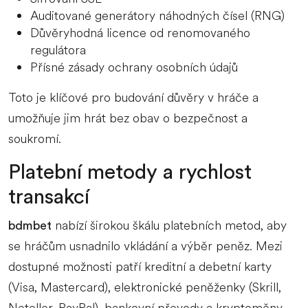
Auditované generátory náhodných čísel (RNG)
Důvěryhodná licence od renomovaného
regulátora
Přísné zásady ochrany osobních údajů
Toto je klíčové pro budování důvěry v hráče a
umožňuje jim hrát bez obav o bezpečnost a
soukromí.
Platební metody a rychlost
transakcí
nabízí širokou škálu platebních metod, aby
bdmbet
se hráčům usnadnilo vkládání a výběr peněz. Mezi
dostupné možnosti patří kreditní a debetní karty
(Visa, Mastercard), elektronické peněženky (Skrill,