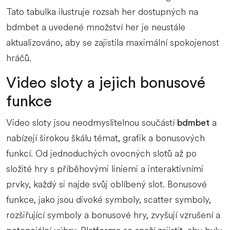
Tato tabulka ilustruje rozsah her dostupných na
bdmbet a uvedené množství her je neustále
aktualizováno, aby se zajistila maximální spokojenost
hráčů.
Video sloty a jejich bonusové
funkce
Video sloty jsou neodmyslitelnou součástí
a
bdmbet
nabízejí širokou škálu témat, grafik a bonusových
funkcí. Od jednoduchých ovocných slotů až po
složité hry s příběhovými liniemi a interaktivními
prvky, každý si najde svůj oblíbený slot. Bonusové
funkce, jako jsou divoké symboly, scatter symboly,
rozšiřující symboly a bonusové hry, zvyšují vzrušení a