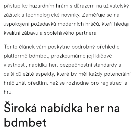
přístup ke hazardním hrám s důrazem na uživatelský
zážitek a technologické novinky. Zaměřuje se na
uspokojení požadavků moderních hráčů, kteří hledají
kvalitní zábavu a spolehlivého partnera.
Tento článek vám poskytne podrobný přehled o
platformě
bdmbet
, prozkoumáme její klíčové
vlastnosti, nabídku her, bezpečnostní standardy a
další důležité aspekty, které by měl každý potenciální
hráč znát předtím, než se rozhodne pro registraci a
hru.
Široká nabídka her na
bdmbet