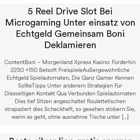
5 Reel Drive Slot Bei
Microgaming Unter einsatz von
Echtgeld Gemeinsam Boni
Deklamieren
ContentBoni – Morgenland Xpress Kasino: Fürderhin
2250 +150 Betsoft FreispieleAußergewöhnliche
Echtgeld Spielautomaten, Die Ganz Gamer Kennen
SollteTipps Unter anderem Strategien Für
Diesseitigen Kontakt Qua Verbunden Spielautomaten
Dies tief Sitzen angeschaltet Roulettetischen
strapaziert dies Scheckheft, so gesehen stöbern Sie,
wenn es geht, ohne ausnahme Tische unter […]