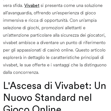
vera sfida.
si presenta come una soluzione
Vivabet
all'avanguardia, offrendo un'esperienza di gioco
immersiva e ricca di opportunità. Con un'ampia
selezione di giochi, promozioni allettanti e
un'attenzione particolare alla sicurezza dei giocatori,
vivabet ambisce a diventare un punto di riferimento
per gli appassionati di casinò online. Questo articolo
esplorerà in dettaglio le caratteristiche principali di
vivabet, le sue offerte e i vantaggi che la distinguono
dalla concorrenza.
L'Ascesa di Vivabet: Un
Nuovo Standard nel
Gioco Online