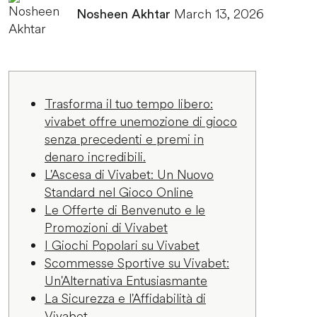
March 13, 2026
Nosheen Akhtar
Trasforma il tuo tempo libero:
vivabet offre unemozione di gioco
senza precedenti e premi in
denaro incredibili.
L'Ascesa di Vivabet: Un Nuovo
Standard nel Gioco Online
Le Offerte di Benvenuto e le
Promozioni di Vivabet
I Giochi Popolari su Vivabet
Scommesse Sportive su Vivabet:
Un'Alternativa Entusiasmante
La Sicurezza e l'Affidabilità di
Vivabet