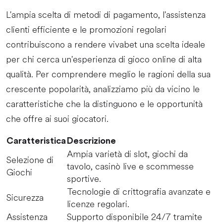
L'ampia scelta di metodi di pagamento, l'assistenza
clienti efficiente e le promozioni regolari
contribuiscono a rendere vivabet una scelta ideale
per chi cerca un'esperienza di gioco online di alta
qualità. Per comprendere meglio le ragioni della sua
crescente popolarità, analizziamo più da vicino le
caratteristiche che la distinguono e le opportunità
che offre ai suoi giocatori.
Caratteristica
Descrizione
Ampia varietà di slot, giochi da
Selezione di
tavolo, casinò live e scommesse
Giochi
sportive.
Tecnologie di crittografia avanzate e
Sicurezza
licenze regolari.
Assistenza
Supporto disponibile 24/7 tramite