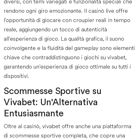
diversi, con temi variegati e funzionalità speciali che
rendono ogni giro emozionante. Il casinò live offre
l'opportunità di giocare con croupier reali in tempo
reale, aggiungendo un tocco di autenticità
all'esperienza di gioco. La qualità grafica, il suono
coinvolgente e la fluidità del gameplay sono elementi
chiave che contraddistinguono i giochi su vivabet,
garantendo un'esperienza di gioco ottimale su tutti i
dispositivi.
Scommesse Sportive su
Vivabet: Un'Alternativa
Entusiasmante
Oltre al casinò, vivabet offre anche una piattaforma
di scommesse sportive completa, che copre una