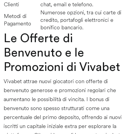
Clienti
chat, email e telefono.
Numerose opzioni, tra cui carte di
Metodi di
credito, portafogli elettronici e
Pagamento
bonifico bancario.
Le Offerte di
Benvenuto e le
Promozioni di Vivabet
Vivabet attrae nuovi giocatori con offerte di
benvenuto generose e promozioni regolari che
aumentano le possibilità di vincita. I bonus di
benvenuto sono spesso strutturati come una
percentuale del primo deposito, offrendo ai nuovi
iscritti un capitale iniziale extra per esplorare la