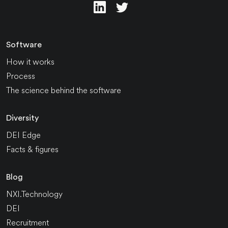
Software
How it works
Process
The science behind the software
Diversity
DEI Edge
Facts & figures
Blog
NXI.Technology
DEI
Recruitment