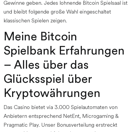
Gewinne geben. Jedes lohnende Bitcoin Spielsaal ist
und bleibt folgende große Wahl eingeschaltet
klassischen Spielen zeigen.
Meine Bitcoin
Spielbank Erfahrungen
– Alles über das
Glücksspiel über
Kryptowährungen
Das Casino bietet via 3.000 Spielautomaten von
Anbietern entsprechend NetEnt, Microgaming &
Pragmatic Play. Unser Bonusverteilung erstreckt