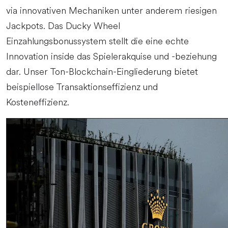
via innovativen Mechaniken unter anderem riesigen
Jackpots. Das Ducky Wheel
Einzahlungsbonussystem stellt die eine echte
Innovation inside das Spielerakquise und -beziehung
dar. Unser Ton-Blockchain-Eingliederung bietet
beispiellose Transaktionseffizienz und
Kosteneffizienz.