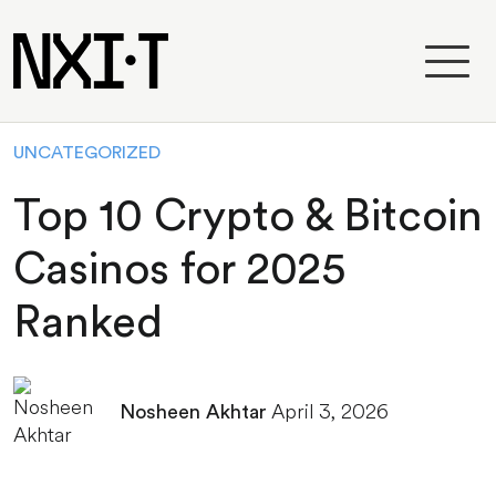
UNCATEGORIZED
Top 10 Crypto & Bitcoin
Casinos for 2025
Ranked
April 3, 2026
Nosheen Akhtar