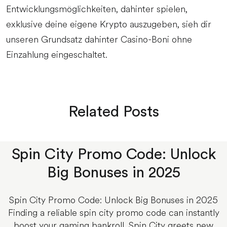
Entwicklungsmöglichkeiten, dahinter spielen,
exklusive deine eigene Krypto auszugeben, sieh dir
unseren Grundsatz dahinter Casino-Boni ohne
Einzahlung eingeschaltet.
Related Posts
Spin City Promo Code: Unlock
Big Bonuses in 2025
Spin City Promo Code: Unlock Big Bonuses in 2025
Finding a reliable spin city promo code can instantly
boost your gaming bankroll. Spin City greets new