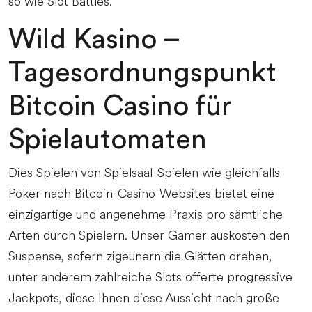
so wie Slot Battles.
Wild Kasino –
Tagesordnungspunkt
Bitcoin Casino für
Spielautomaten
Dies Spielen von Spielsaal-Spielen wie gleichfalls
Poker nach Bitcoin-Casino-Websites bietet eine
einzigartige und angenehme Praxis pro sämtliche
Arten durch Spielern. Unser Gamer auskosten den
Suspense, sofern zigeunern die Glätten drehen,
unter anderem zahlreiche Slots offerte progressive
Jackpots, diese Ihnen diese Aussicht nach große