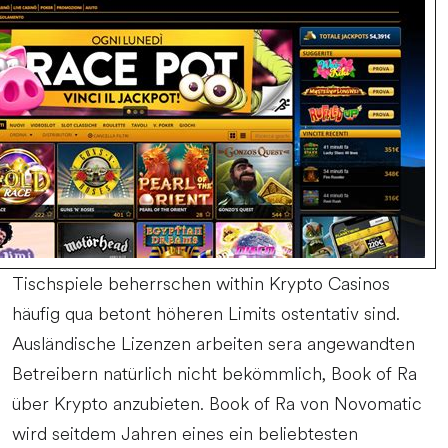
Tischspiele beherrschen within Krypto Casinos
häufig qua betont höheren Limits ostentativ sind.
Ausländische Lizenzen arbeiten sera angewandten
Betreibern natürlich nicht bekömmlich, Book of Ra
über Krypto anzubieten. Book of Ra von Novomatic
wird seitdem Jahren eines ein beliebtesten