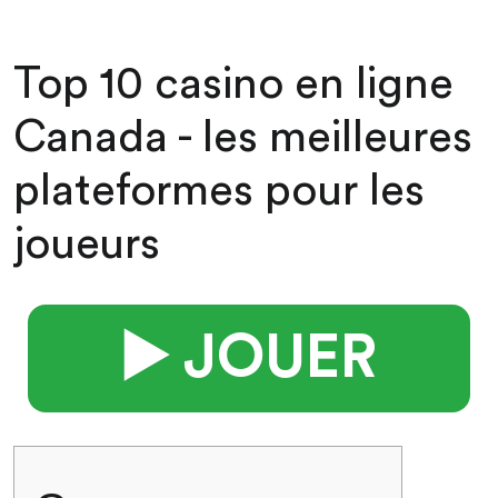
Top 10 casino en ligne
Canada - les meilleures
plateformes pour les
joueurs
▶️ JOUER