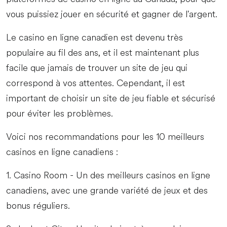
vous puissiez jouer en sécurité et gagner de l'argent.
Le casino en ligne canadien est devenu très
populaire au fil des ans, et il est maintenant plus
facile que jamais de trouver un site de jeu qui
correspond à vos attentes. Cependant, il est
important de choisir un site de jeu fiable et sécurisé
pour éviter les problèmes.
Voici nos recommandations pour les 10 meilleurs
casinos en ligne canadiens :
1. Casino Room - Un des meilleurs casinos en ligne
canadiens, avec une grande variété de jeux et des
bonus réguliers.