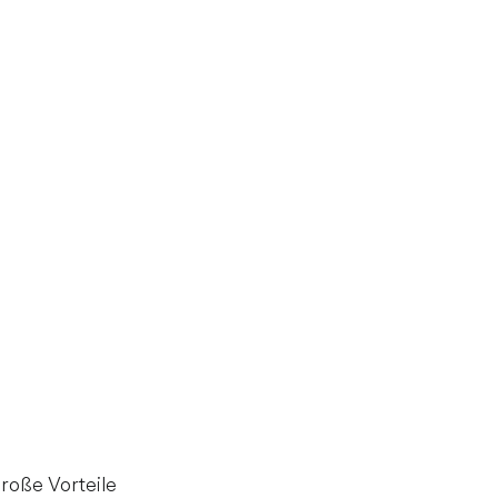
roße Vorteile