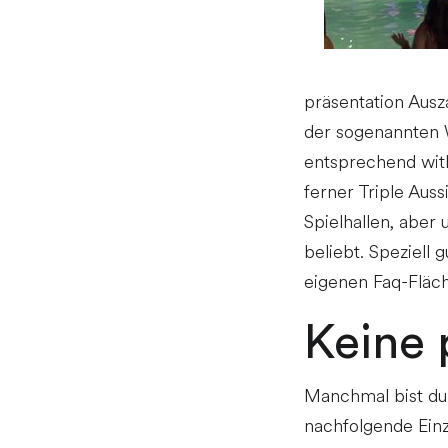
präsentation Aus
der sogenannten W
entsprechend with
ferner Triple Auss
Spielhallen, aber
beliebt. Speziell
eigenen Faq-Fläch
Keine 
Manchmal bist du 
nachfolgende Ein