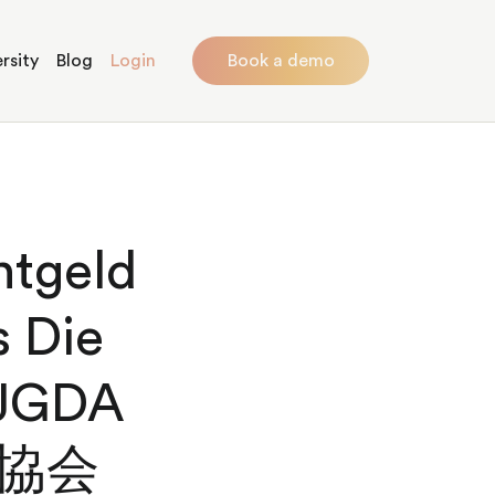
rsity
Blog
Login
Book a demo
htgeld
s Die
 JGDA
協会