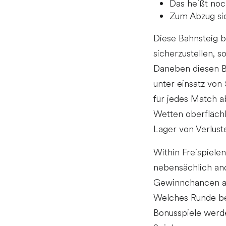
Das heißt noc
Zum Abzug sic
Diese Bahnsteig 
sicherzustellen, s
Daneben diesen Bo
unter einsatz von
für jedes Match a
Wetten oberflächl
Lager von Verlust
Within Freispiele
nebensächlich and
Gewinnchancen au
Welches Runde bel
Bonusspiele werde