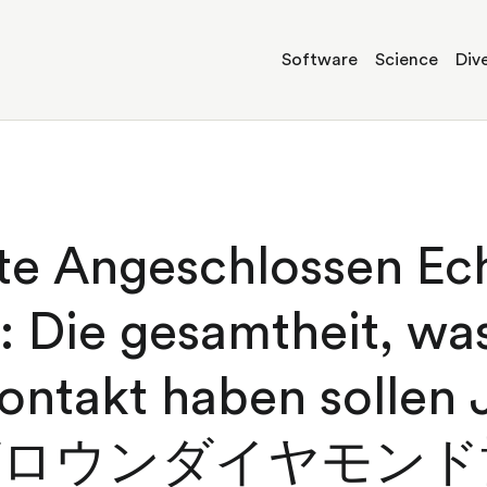
Software
Science
Dive
te Angeschlossen Ec
: Die gesamtheit, wa
kontakt haben sollen
グロウンダイヤモンド