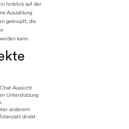
n hinblick auf der
ine Auszahlung
n geknüpft, die
hr
werden kann.
fekte
-Chat-Aussicht
en Unterstützung
.
unter anderem
Totenzahl direkt