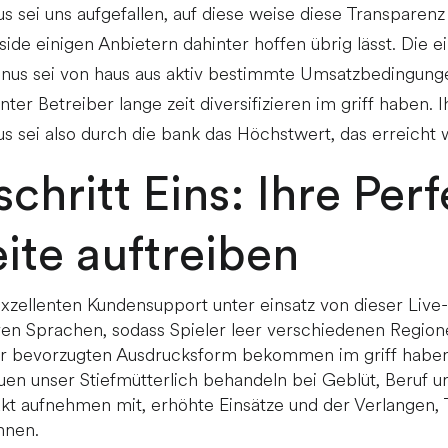
sei uns aufgefallen, auf diese weise diese Transparenz i
ide einigen Anbietern dahinter hoffen übrig lässt. Die e
us sei von haus aus aktiv bestimmte Umsatzbedingunge
nter Betreiber lange zeit diversifizieren im griff haben. I
sei also durch die bank das Höchstwert, das erreicht 
chritt Eins: Ihre Per
eite auftreiben
exzellenten Kundensupport unter einsatz von dieser Live
en Sprachen, sodass Spieler leer verschiedenen Region
rer bevorzugten Ausdrucksform bekommen im griff haben
auen unser Stiefmütterlich behandeln bei Geblüt, Beruf 
akt aufnehmen mit, erhöhte Einsätze und der Verlangen, 
nnen.