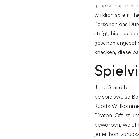
gesprächspartner 
wirklich so ein H
Personen das Durc
steigt, bis das J
gesehen angesehen
knacken, diese pau
Spielv
Jede Stand bietet
beispielsweise Bo
Rubrik Willkommen
Piraten. Oft ist 
beworben, welches
jener Boni zurück