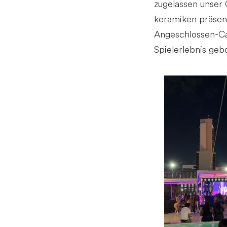
zugelassen unser 
keramiken präsen
Angeschlossen-Cas
Spielerlebnis gebo