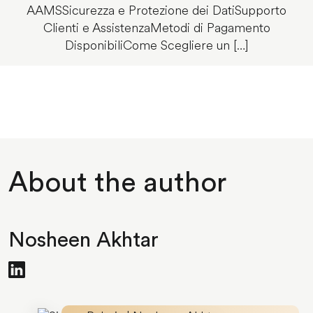
AAMSSicurezza e Protezione dei DatiSupporto
Clienti e AssistenzaMetodi di Pagamento
DisponibiliCome Scegliere un […]
About the author
Nosheen Akhtar