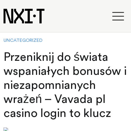
UNCATEGORIZED
Przeniknij do świata
wspaniałych bonusów i
niezapomnianych
wrażeń – Vavada pl
casino login to klucz