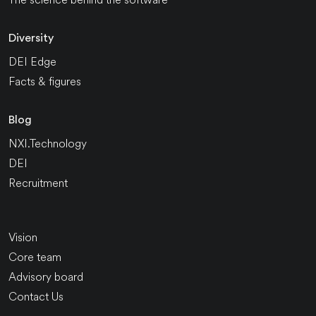
Diversity
DEI Edge
Facts & figures
Blog
NXI.Technology
DEI
Recruitment
Vision
Core team
Advisory board
Contact Us