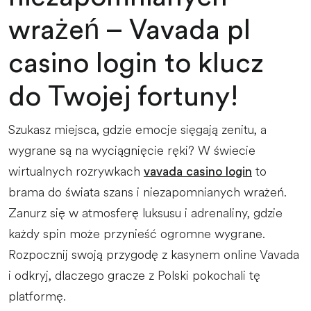
wrażeń – Vavada pl
casino login to klucz
do Twojej fortuny!
Szukasz miejsca, gdzie emocje sięgają zenitu, a
wygrane są na wyciągnięcie ręki? W świecie
wirtualnych rozrywkach
to
vavada casino login
brama do świata szans i niezapomnianych wrażeń.
Zanurz się w atmosferę luksusu i adrenaliny, gdzie
każdy spin może przynieść ogromne wygrane.
Rozpocznij swoją przygodę z kasynem online Vavada
i odkryj, dlaczego gracze z Polski pokochali tę
platformę.