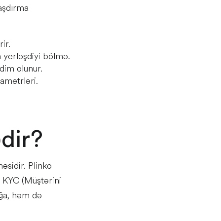
laşdırma
ir.
 yerləşdiyi bölmə.
dim olunur.
ametrləri.
dir?
əsidir. Plinko
ə KYC (Müştərini
ığa, həm də