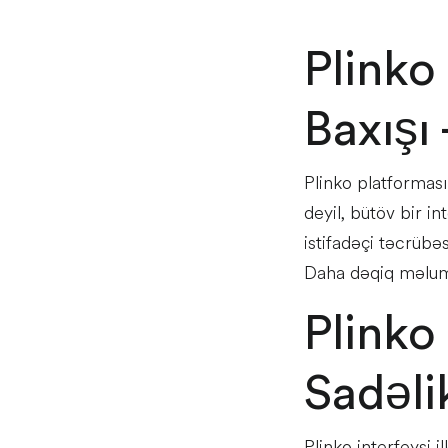
Plinko
Baxışı
Plinko platformas
deyil, bütöv bir in
istifadəçi təcrübə
Daha dəqiq məlu
Plinko 
Sadəli
Plinko interfeysi 