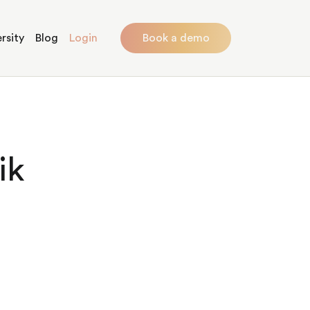
rsity
Blog
Login
Book a demo
ik