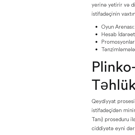
yerinə yetirir və 
istifadəçinin vaxt
Oyun Arenası: 
Hesab İdarəet
Promosyonlar 
Tənzimləmələr
Plinko
Təhlük
Qeydiyyat prosesi 
istifadəçidən min
Tanı) proseduru il
ciddiyətə eyni dər