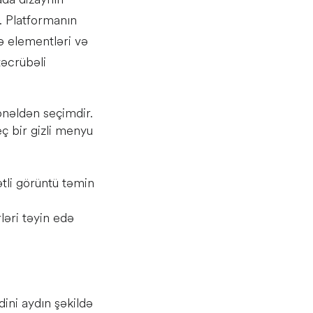
b. Platformanın
ə elementləri və
təcrübəli
önəldən seçimdir.
ç bir gizli menyu
tli görüntü təmin
ləri təyin edə
ini aydın şəkildə