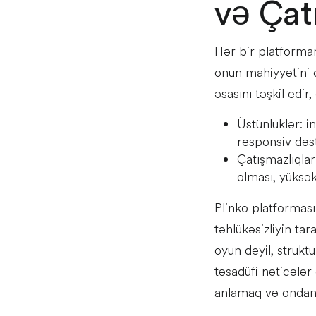
və Çat
Hər bir platformanı
onun mahiyyətini 
əsasını təşkil edir
Üstünlüklər: in
responsiv dəs
Çatışmazlıqlar
olması, yüksək 
Plinko platformasın
təhlükəsizliyin tar
oyun deyil, strukt
təsadüfi nəticələr
anlamaq və ondan 