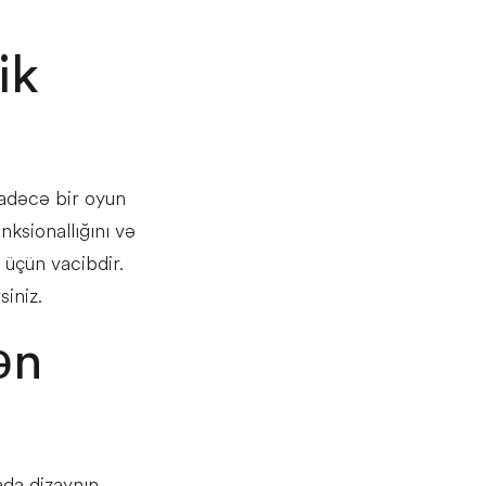
ik
sadəcə bir oyun
nksionallığını və
 üçün vacibdir.
siniz.
ən
ada dizaynın