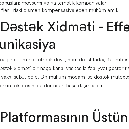
 bonusları: mövsümi və ya tematik kampaniyalar.
ifləri: riski qismən kompensasiya edən mühüm amil.
 Dəstək Xidməti - Effe
nikasiya
kcə problem həll etmək deyil, həm də istifadəçi təcrübəs
dəstək xidməti bir neçə kanal vasitəsilə fəaliyyət göstərir
 yaxşı sübut edib. Ən mühüm məqam isə dəstək mütəxəss
 onun fəlsəfəsini də dərindən başa düşməsidir.
 Platformasının Üstün