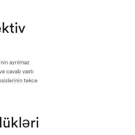
ktiv
inin ayrılmaz
 və cavab vaxtı
islərinin təkcə
lükləri