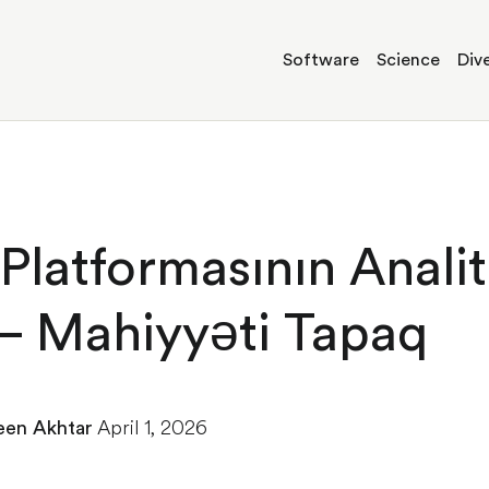
Software
Science
Dive
 Platformasının Analit
 – Mahiyyəti Tapaq
April 1, 2026
en Akhtar