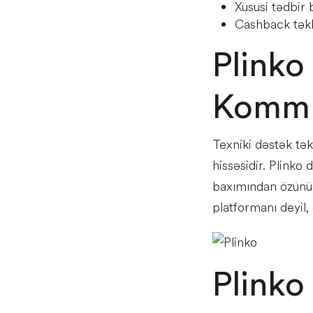
Xüsusi tədbir
Cashback təkl
Plinko
Kommu
Texniki dəstək tə
hissəsidir. Plinko 
baxımından özünü
platformanı deyil,
Plinko