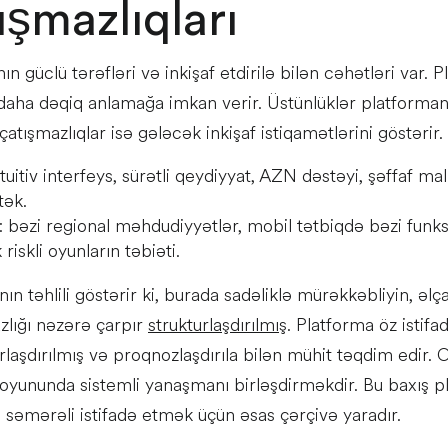
ışmazlıqları
n güclü tərəfləri və inkişaf etdirilə bilən cəhətləri var. P
daha dəqiq anlamağa imkan verir. Üstünlüklər platformanı
, çatışmazlıqlar isə gələcək inkişaf istiqamətlərini göstərir.
tuitiv interfeys, sürətli qeydiyyat, AZN dəstəyi, şəffaf mal
tək.
: bəzi regional məhdudiyyətlər, mobil tətbiqdə bəzi funk
riskli oyunların təbiəti.
ın təhlili göstərir ki, burada sadəliklə mürəkkəbliyin, əlça
azlığı nəzərə çarpır
strukturlaşdırılmış
. Platforma öz istifa
urlaşdırılmış və proqnozlaşdırıla bilən mühit təqdim edir.
 oyununda sistemli yanaşmanı birləşdirməkdir. Bu baxış p
səmərəli istifadə etmək üçün əsas çərçivə yaradır.