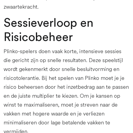
zwaartekracht.
Sessieverloop en
Risicobeheer
Plinko-spelers doen vaak korte, intensieve sessies
die gericht zijn op snelle resultaten. Deze speelstijl
wordt gekenmerkt door snelle besluitvorming en
risicotolerantie. Bij het spelen van Plinko moet je je
risico beheersen door het inzetbedrag aan te passen
en de juiste multiplier te kiezen. Om je kansen op
winst te maximaliseren, moet je streven naar de
vakken met hogere waarde en je verliezen
minimaliseren door lage betalende vakken te
vermijden.