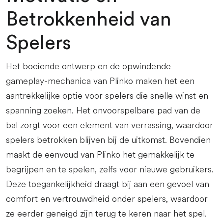
Betrokkenheid van
Spelers
Het boeiende ontwerp en de opwindende
gameplay-mechanica van Plinko maken het een
aantrekkelijke optie voor spelers die snelle winst en
spanning zoeken. Het onvoorspelbare pad van de
bal zorgt voor een element van verrassing, waardoor
spelers betrokken blijven bij de uitkomst. Bovendien
maakt de eenvoud van Plinko het gemakkelijk te
begrijpen en te spelen, zelfs voor nieuwe gebruikers.
Deze toegankelijkheid draagt bij aan een gevoel van
comfort en vertrouwdheid onder spelers, waardoor
ze eerder geneigd zijn terug te keren naar het spel.