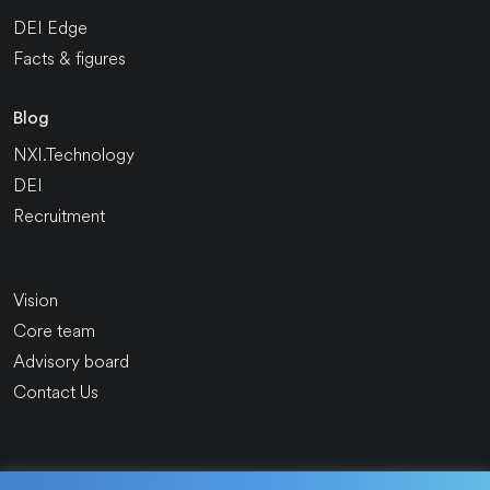
DEI Edge
Facts & figures
Blog
NXI.Technology
DEI
Recruitment
Vision
Core team
Advisory board
Contact Us