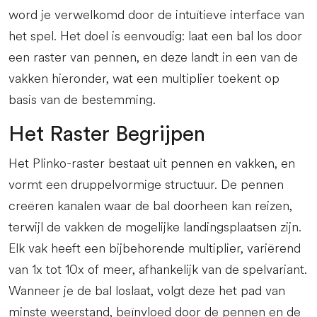
word je verwelkomd door de intuïtieve interface van
het spel. Het doel is eenvoudig: laat een bal los door
een raster van pennen, en deze landt in een van de
vakken hieronder, wat een multiplier toekent op
basis van de bestemming.
Het Raster Begrijpen
Het Plinko-raster bestaat uit pennen en vakken, en
vormt een druppelvormige structuur. De pennen
creëren kanalen waar de bal doorheen kan reizen,
terwijl de vakken de mogelijke landingsplaatsen zijn.
Elk vak heeft een bijbehorende multiplier, variërend
van 1x tot 10x of meer, afhankelijk van de spelvariant.
Wanneer je de bal loslaat, volgt deze het pad van
minste weerstand, beïnvloed door de pennen en de