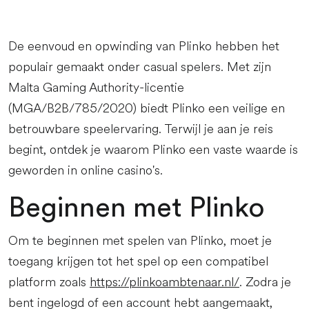
De eenvoud en opwinding van Plinko hebben het
populair gemaakt onder casual spelers. Met zijn
Malta Gaming Authority-licentie
(MGA/B2B/785/2020) biedt Plinko een veilige en
betrouwbare speelervaring. Terwijl je aan je reis
begint, ontdek je waarom Plinko een vaste waarde is
geworden in online casino's.
Beginnen met Plinko
Om te beginnen met spelen van Plinko, moet je
toegang krijgen tot het spel op een compatibel
platform zoals
https://plinkoambtenaar.nl/
. Zodra je
bent ingelogd of een account hebt aangemaakt,