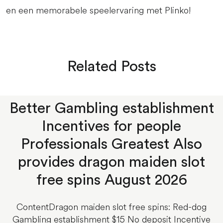
en een memorabele speelervaring met Plinko!
Related Posts
Better Gambling establishment
Incentives for people
Professionals Greatest Also
provides dragon maiden slot
free spins August 2026
ContentDragon maiden slot free spins: Red-dog
Gambling establishment $15 No deposit Incentive