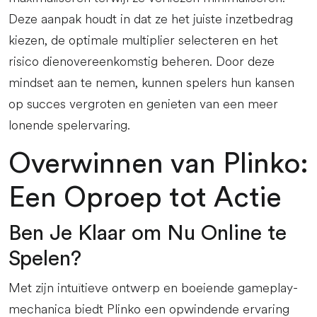
Deze aanpak houdt in dat ze het juiste inzetbedrag
kiezen, de optimale multiplier selecteren en het
risico dienovereenkomstig beheren. Door deze
mindset aan te nemen, kunnen spelers hun kansen
op succes vergroten en genieten van een meer
lonende spelervaring.
Overwinnen van Plinko:
Een Oproep tot Actie
Ben Je Klaar om Nu Online te
Spelen?
Met zijn intuïtieve ontwerp en boeiende gameplay-
mechanica biedt Plinko een opwindende ervaring