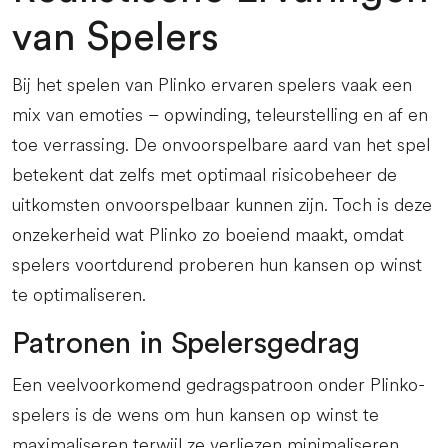
van Spelers
Bij het spelen van Plinko ervaren spelers vaak een
mix van emoties – opwinding, teleurstelling en af en
toe verrassing. De onvoorspelbare aard van het spel
betekent dat zelfs met optimaal risicobeheer de
uitkomsten onvoorspelbaar kunnen zijn. Toch is deze
onzekerheid wat Plinko zo boeiend maakt, omdat
spelers voortdurend proberen hun kansen op winst
te optimaliseren.
Patronen in Spelersgedrag
Een veelvoorkomend gedragspatroon onder Plinko-
spelers is de wens om hun kansen op winst te
maximaliseren terwijl ze verliezen minimaliseren.