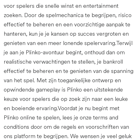
voor spelers die snelle winst en entertainment
zoeken. Door de spelmechanica te begrijpen, risico
effectief te beheren en een voorzichtige aanpak te
hanteren, kun je je kansen op succes vergroten en
genieten van een meer lonende spelervaring.Terwijl
je aan je Plinko-avontuur begint, onthoud dan om
realistische verwachtingen te stellen, je bankroll
effectief te beheren en te genieten van de spanning
van het spel. Met zijn toegankelijke ontwerp en
opwindende gameplay is Plinko een uitstekende
keuze voor spelers die op zoek zijn naar een leuke
en boeiende ervaring.Voordat je nu begint met
Plinko online te spelen, lees je onze terms and
conditions door om de regels en voorschriften van
ons platform te begrijpen. We wensen je veel geluk