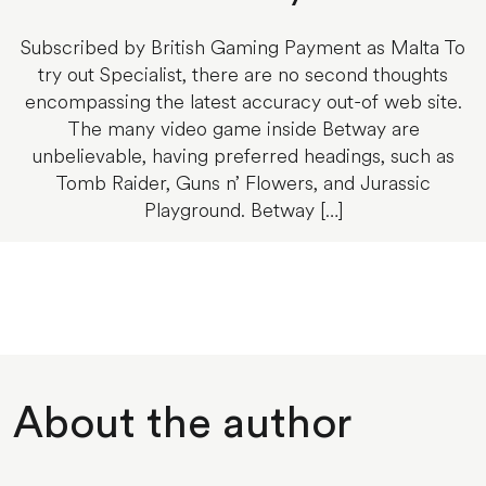
Subscribed by British Gaming Payment as Malta To
try out Specialist, there are no second thoughts
encompassing the latest accuracy out-of web site.
The many video game inside Betway are
unbelievable, having preferred headings, such as
Tomb Raider, Guns n’ Flowers, and Jurassic
Playground. Betway […]
About the author