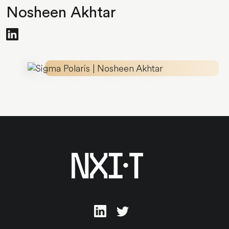
Nosheen Akhtar