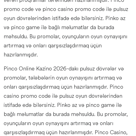
verən proqramlar tərəfindən hazırlanmışdır. Pinco
promo code və pinco casino promo code ilə pulsuz
oyun dövrələrindən istifadə edə bilərsiniz. Pinko az
və pinco game ilə bağlı məlumatlar da burada
məhsuldu. Bu promolar, oyunçuların oyun oynayışını
artırmaq və onları qarşısızlaşdırmaq üçün
hazırlanmışdır.
Pinco Online Kazino 2026-dakı pulsuz dövrələr və
promolar, tələbələrin oyun oynayışını artırmaq və
onları qarşısızlaşdırmaq üçün hazırlanmışdır. Pinco
casino promo code ilə pulsuz oyun dövrələrindən
istifadə edə bilərsiniz. Pinko az və pinco game ilə
bağlı məlumatlar da burada məhsuldu. Bu promolar,
oyunçuların oyun oynayışını artırmaq və onları
qarşısızlaşdırmaq üçün hazırlanmışdır. Pinco Casino,