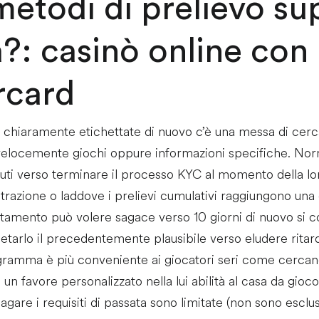
metodi di prelievo su
ca?: casinò online con
rcard
 chiaramente etichettate di nuovo c’è una messa di cerc
 velocemente giochi oppure informazioni specifiche. Nor
nuti verso terminare il processo KYC al momento della lo
trazione o laddove i prelievi cumulativi raggiungono una c
tamento può volere sagace verso 10 giorni di nuovo si co
etarlo il precedentemente plausibile verso eludere ritardi
rogramma è più conveniente ai giocatori seri come cerca
un favore personalizzato nella lui abilità al casa da gioco
agare i requisiti di passata sono limitate (non sono esc