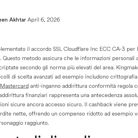
April 6, 2026
en Akhtar
ementato il accordo SSL Cloudflare Inc ECC CA-3 per 
i. Questo metodo assicura che le informazioni personali 
riptate secondo gli norma più elevati del area. Kingmak
lli di scelta avanzati ad esempio includono crittografia
 Mastercard
anti-inganno addirittura conformità regola 
 addirittura finanziari rappresenta una antecedenza assol
zioni sicure ancora accesso sicuro. Il cashback viene pre
rdite nette, offrendo un compenso ridotto ad esempio var
sonaggio raggiunto.