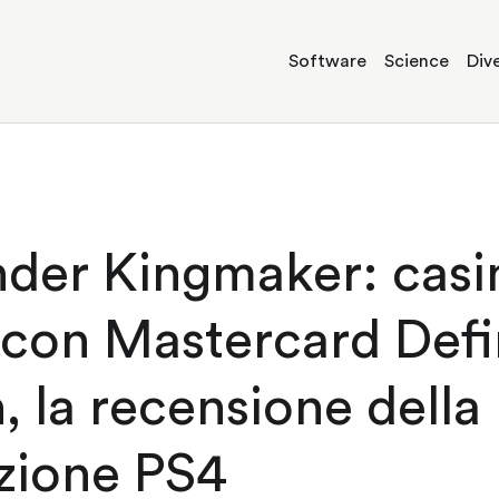
Software
Science
Dive
nder Kingmaker: casi
 con Mastercard Defi
, la recensione della
zione PS4