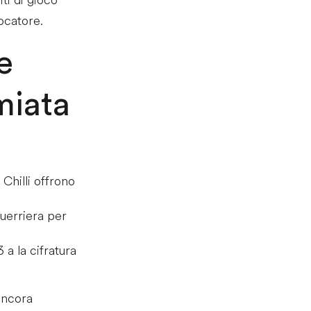
iti di gioco
ocatore.
e
miata
hilli offrono
uerriera per
a la cifratura
 ancora