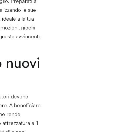
io. Preparati a
alizzando le sue
ideale a la tua
omozioni, giochi
i questa avvincente
o nuovi
catori devono
re. A beneficiare
ome rende
attrezzatura a il