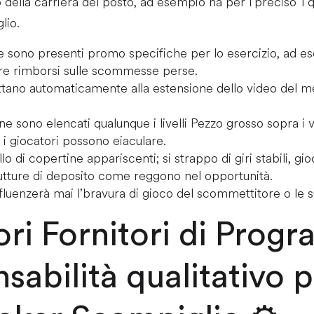
lo della carriera del posto, ad esempio ha per l’preciso 1 
lio.
 sono presenti promo specifiche per lo esercizio, ad 
re rimborsi sulle scommesse perse.
dattano automaticamente alla estensione dello video del
e sono elencati qualunque i livelli Pezzo grosso sopra i 
i i giocatori possono eiaculare.
llo di copertine appariscenti; si strappo di giri stabili, g
rutture di deposito come reggono nel opportunità.
luenzerà mai l’bravura di gioco del scommettitore o le s
iori Fornitori di Prog
sabilità qualitativo 