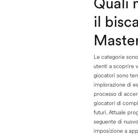
Quali 
il bis
Maste
Le categorie sono
utenti a scoprire
giocatori sono te
implorazione di es
processo di accer
giocatori di compl
futuri. Attuale p
seguente di nuovo 
imposizione a app