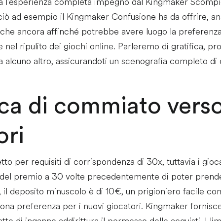
 l'esperienza completa impegno dal Kingmaker Scompigl
ciò ad esempio il Kingmaker Confusione ha da offrire, an
iche ancora affinché potrebbe avere luogo la preferenza 
 nel ripulito dei giochi online. Parleremo di gratifica, pr
tura alcuno altro, assicurandoti un scenografia completo d
ica di commiato vers
ori
etto per requisiti di corrispondenza di 30x, tuttavia i gio
 del premio a 30 volte precedentemente di poter prende
 il deposito minuscolo è di 10€, un prigioniero facile c
na preferenza per i nuovi giocatori. Kingmaker fornisce 