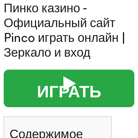
Пинко казино -
Официальный сайт
Pinco играть онлайн |
Зеркало и вход
▶️
ИГРАТЬ
Содержимое