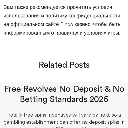
Вам также рекомендуется прочитать условия
использования и политику конфиденциальности
на официальном сайте Pinco казино, чтобы быть
информированным о правилах и условиях игры.
Related Posts
Free Revolves No Deposit & No
Betting Standards 2026
Totally free spins incentives will vary by field, so a
gambling establishment can offer no deposit spins in