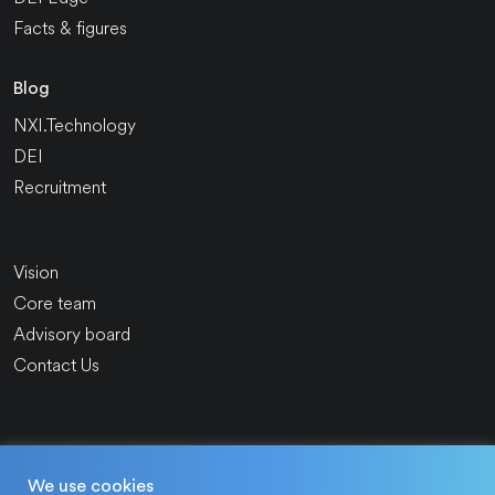
Facts & figures
Blog
NXI.Technology
DEI
Recruitment
Vision
Core team
Advisory board
Contact Us
We use cookies