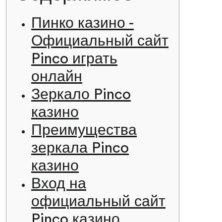
Пинко казино -
Официальный сайт
Pinco играть
онлайн
Зеркало Pinco
казино
Преимущества
зеркала Pinco
казино
Вход на
официальный сайт
Pinco казино