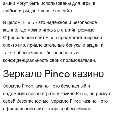
акции могут быть использованы для игры в
любые игры, доступные на сайте.
В целом, Pinco - это надежное и безопасное
казино, где можно играть в онлайн-режиме.
Официальный сайт Pinco предлагает широкий
спектр игр, привлекательные бонусы и акции, а
также обеспечивает безопасность и
конфиденциальность своих пользователей.
Зеркало Pinco казино
Зеркало Pinco казино - это безопасный и
надежный способ играть в казино Pinco, не рискуя
своей безопасностью. Зеркало Pinco казино - это
официальный сайт, который обеспечивает