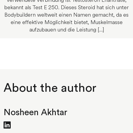
verwendete Verbindung ist Testosteron Enanthate,
bekannt als Test E 250. Dieses Steroid hat sich unter
Bodybuildern weltweit einen Namen gemacht, da es
eine effektive Möglichkeit bietet, Muskelmasse
aufzubauen und die Leistung […]
About the author
Nosheen Akhtar