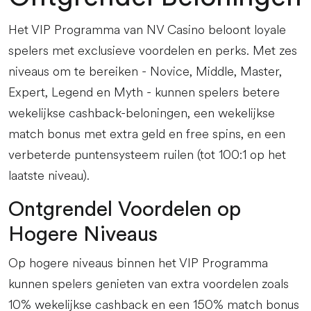
Het VIP Programma van NV Casino beloont loyale
spelers met exclusieve voordelen en perks. Met zes
niveaus om te bereiken - Novice, Middle, Master,
Expert, Legend en Myth - kunnen spelers betere
wekelijkse cashback-beloningen, een wekelijkse
match bonus met extra geld en free spins, en een
verbeterde puntensysteem ruilen (tot 100:1 op het
laatste niveau).
Ontgrendel Voordelen op
Hogere Niveaus
Op hogere niveaus binnen het VIP Programma
kunnen spelers genieten van extra voordelen zoals
10% wekelijkse cashback en een 150% match bonus