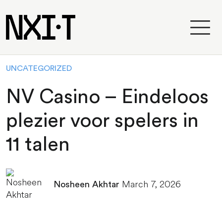
UNCATEGORIZED
NV Casino – Eindeloos
plezier voor spelers in
11 talen
March 7, 2026
Nosheen Akhtar