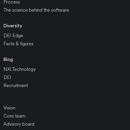
Process
The science behind the software
Diversity
DEI Edge
Facts & figures
Blog
NXI.Technology
DEI
Recruitment
Vision
Core team
Advisory board