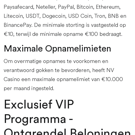
Paysafecard, Neteller, PayPal, Bitcoin, Ethereum,
Litecoin, USDT, Dogecoin, USD Coin, Tron, BNB en
BinancePay. De minimale storting is vastgesteld op
€10, terwijl de minimale opname €100 bedraagt.
Maximale Opnamelimieten
Om overmatige opnames te voorkomen en
verantwoord gokken te bevorderen, heeft NV
Casino een maximale opnamelimiet van €10.000
per maand ingesteld.
Exclusief VIP
Programma -
Ontgrendel Beloningen