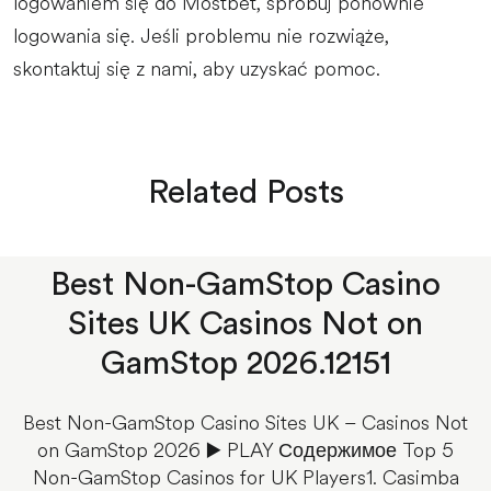
logowaniem się do Mostbet, spróbuj ponownie
logowania się. Jeśli problemu nie rozwiąże,
skontaktuj się z nami, aby uzyskać pomoc.
Related Posts
Best Non-GamStop Casino
Sites UK Casinos Not on
GamStop 2026.12151
Best Non-GamStop Casino Sites UK – Casinos Not
on GamStop 2026 ▶️ PLAY Содержимое Top 5
Non-GamStop Casinos for UK Players1. Casimba