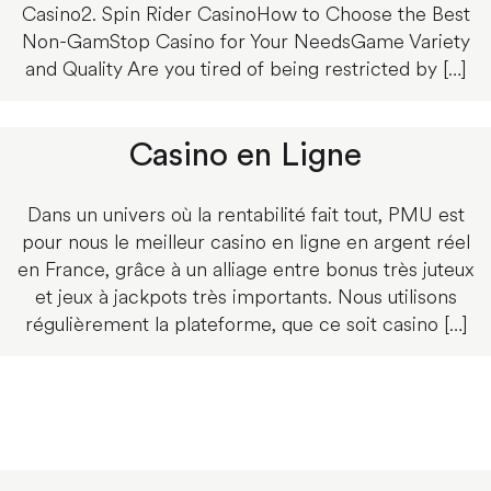
Casino2. Spin Rider CasinoHow to Choose the Best
Non-GamStop Casino for Your NeedsGame Variety
and Quality Are you tired of being restricted by […]
Casino en Ligne
Dans un univers où la rentabilité fait tout, PMU est
pour nous le meilleur casino en ligne en argent réel
en France, grâce à un alliage entre bonus très juteux
et jeux à jackpots très importants. Nous utilisons
régulièrement la plateforme, que ce soit casino […]