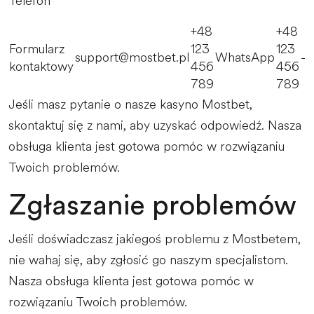
Telefon
+48
+48
Formularz
123
123
support@mostbet.pl
WhatsApp
-
kontaktowy
456
456
789
789
Jeśli masz pytanie o nasze kasyno Mostbet,
skontaktuj się z nami, aby uzyskać odpowiedź. Nasza
obsługa klienta jest gotowa pomóc w rozwiązaniu
Twoich problemów.
Zgłaszanie problemów
Jeśli doświadczasz jakiegoś problemu z Mostbetem,
nie wahaj się, aby zgłosić go naszym specjalistom.
Nasza obsługa klienta jest gotowa pomóc w
rozwiązaniu Twoich problemów.