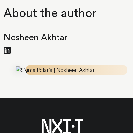
About the author
Nosheen Akhtar