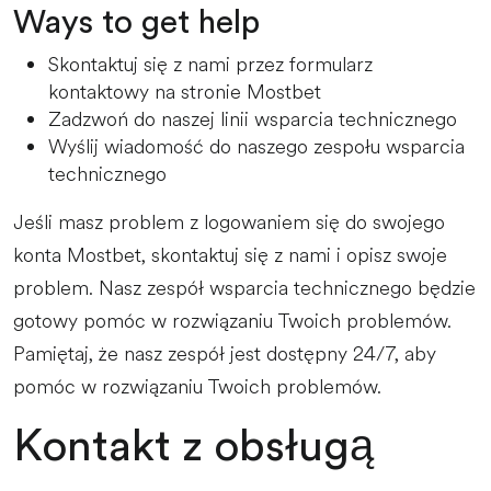
Ways to get help
Skontaktuj się z nami przez formularz
kontaktowy na stronie Mostbet
Zadzwoń do naszej linii wsparcia technicznego
Wyślij wiadomość do naszego zespołu wsparcia
technicznego
Jeśli masz problem z logowaniem się do swojego
konta Mostbet, skontaktuj się z nami i opisz swoje
problem. Nasz zespół wsparcia technicznego będzie
gotowy pomóc w rozwiązaniu Twoich problemów.
Pamiętaj, że nasz zespół jest dostępny 24/7, aby
pomóc w rozwiązaniu Twoich problemów.
Kontakt z obsługą