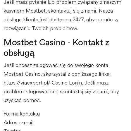
Jeśli masz pytanie lub problem związany z naszym
kasynem Mostbet, skontaktuj się z nami. Nasza
obsługa klienta jest dostępna 24/7, aby pomóc w
rozwiązaniu Twoich problemów.
Mostbet Casino - Kontakt z
obsługą
Jeśli chcesz zalogować się do swojego konta
Mostbet Casino, skorzystaj z poniższego linka:
https://viaexpert.pl/ Casino Login. Jeśli masz
problem z logowaniem, skontaktuj się z nami, aby
uzyskać pomoc.
Forma kontaktu
Adres e-mail