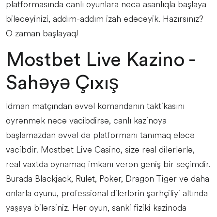
platformasında canlı oyunlara necə asanlıqla başlaya
biləcəyinizi, addım-addım izah edəcəyik. Hazırsınız?
O zaman başlayaq!
Mostbet Live Kazino -
Sahəyə Çıxış
İdman matçından əvvəl komandanın taktikasını
öyrənmək necə vacibdirsə, canlı kazinoya
başlamazdan əvvəl də platformanı tanımaq eləcə
vacibdir. Mostbet Live Casino, sizə real dilerlərlə,
real vaxtda oynamaq imkanı verən geniş bir seçimdir.
Burada Blackjack, Rulet, Poker, Dragon Tiger və daha
onlarla oyunu, professional dilerlərin şərhçiliyi altında
yaşaya bilərsiniz. Hər oyun, sanki fiziki kazinoda