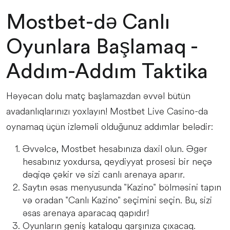
Mostbet-də Canlı
Oyunlara Başlamaq -
Addım-Addım Taktika
Həyəcan dolu matç başlamazdan əvvəl bütün
avadanlıqlarınızı yoxlayın! Mostbet Live Casino-da
oynamaq üçün izləməli olduğunuz addımlar belədir:
Əvvəlcə, Mostbet hesabınıza daxil olun. Əgər
hesabınız yoxdursa, qeydiyyat prosesi bir neçə
dəqiqə çəkir və sizi canlı arenaya aparır.
Saytın əsas menyusunda "Kazino" bölməsini tapın
və oradan "Canlı Kazino" seçimini seçin. Bu, sizi
əsas arenaya aparacaq qapıdır!
Oyunların geniş kataloqu qarşınıza çıxacaq.