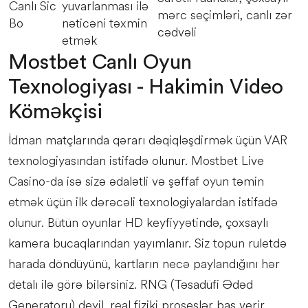
Canlı Sic
yuvarlanması ilə
mərc seçimləri, canlı zər
Bo
nəticəni təxmin
cədvəli
etmək
Mostbet Canlı Oyun
Texnologiyası - Hakimin Video
Köməkçisi
İdman matçlarında qərarı dəqiqləşdirmək üçün VAR
texnologiyasından istifadə olunur. Mostbet Live
Casino-da isə sizə ədalətli və şəffaf oyun təmin
etmək üçün ilk dərəcəli texnologiyalardan istifadə
olunur. Bütün oyunlar HD keyfiyyətində, çoxsaylı
kamera bucaqlarından yayımlanır. Siz topun ruletdə
harada döndüyünü, kartların necə paylandığını hər
detalı ilə görə bilərsiniz. RNG (Təsadüfi Ədəd
Generatoru) deyil, real fiziki proseslər baş verir.