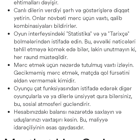
ehtimalları dəyişir.
Canlı dilerin verdiyi şərh və göstərişlərə diqqət
yetirin. Onlar növbəti mərc üçün vaxtı, qalib
kombinasiyaları bildirirlər.
Oyun interfeysindəki "Statistika" və ya "Tarixçə"
bölmələrindən istifadə edin. Bu, əvvəlki nəticələri
təhlil etməyə kömək edə bilər, lakin unutmayın ki,
hər raund müstəqildir.
Mərc etmək üçün nəzərdə tutulmuş vaxtı izləyin.
Gecikməmiş mərc etmək, matçda qol fürsətini
əldən verməmək kimidir.
Oyunçu çat funksiyasından istifadə edərək digər
oyunçularla və ya dilerlə ünsiyyət qura bilərsiniz,
bu, sosial atmosferi gücləndirir.
Hesabınızdakı balansı nəzarətdə saxlayın və
uduşlarınızı vaxtaşırı kəsin. Bu, maliyyə
idarəçiliyinin əsas qaydasıdır.