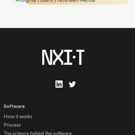
Software
How it works
Process
The science behind the software