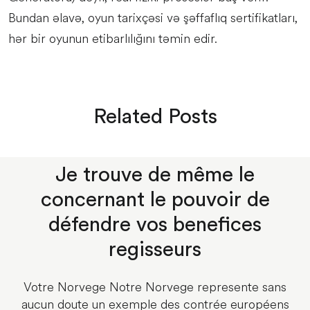
Bundan əlavə, oyun tarixçəsi və şəffaflıq sertifikatları,
hər bir oyunun etibarlılığını təmin edir.
Related Posts
Je trouve de même le
concernant le pouvoir de
défendre vos benefices
regisseurs
Votre Norvege Notre Norvege represente sans
aucun doute un exemple des contrée européens