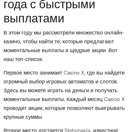
года с быстрыми
выплатами
В этом году мы рассмотрели множество онлайн-
казино, чтобы найти те, которые предлагают
моментальные выплаты и щедрые акции. Вот
наш топ-список:
Первое место занимает Casino X, где вы найдете
огромный выбор игровых автоматов и слотов.
Здесь вы можете играть на деньги и получать
моментальные выплаты. Каждый месяц Casino X
проводит акции, которые позволяют выигрывать
крупные суммы.
Второе место достается Slotomania, известное