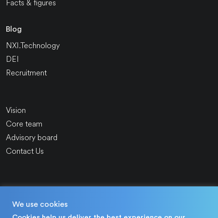
Facts & figures
Blog
NXI.Technology
DEI
Recruitment
Vision
Core team
Advisory board
Contact Us
We use cookies
Cookies help us deliver the best experience on our