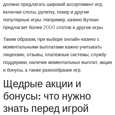
должно предлагать широкий ассортимент игр,
включая слоты, рулетку, покер и другие
популярные игры. Например, казино Вулкан
предлагает более 2000 слотов и другие игры.
Таким образом, при выборе онлайн-казино с
моментальными выплатами важно учитывать
лицензию, отзывы, платежные системы, службу
поддержки, наличие моментальных выплат, акции
и бонусы, а также разнообразие игр.
Щедрые акции и
бонусы: что нужно
знать перед игрой