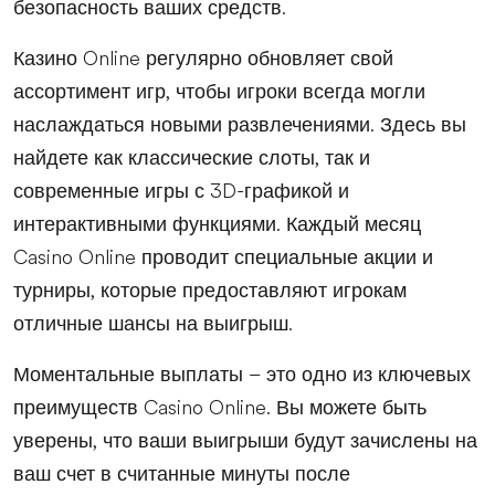
безопасность ваших средств.
Казино Online регулярно обновляет свой
ассортимент игр, чтобы игроки всегда могли
наслаждаться новыми развлечениями. Здесь вы
найдете как классические слоты, так и
современные игры с 3D-графикой и
интерактивными функциями. Каждый месяц
Casino Online проводит специальные акции и
турниры, которые предоставляют игрокам
отличные шансы на выигрыш.
Моментальные выплаты – это одно из ключевых
преимуществ Casino Online. Вы можете быть
уверены, что ваши выигрыши будут зачислены на
ваш счет в считанные минуты после