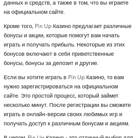
данных и средств, а также в том, что вы играете
на официальном сайте.
Кроме того, Pin Up Казино предлагает различные
бонусы и акции, которые помогут вам начать
играть и получать прибыль. Некоторые из этих
бонусов включают в себя приветственные
бонусы, бонусы за депозит и другие.
Если вы хотите играть в Pin Up Казино, то вам
нужно зарегистрироваться на официальном
сайте. Это простой процесс, который займет
несколько минут. После регистрации вы сможете
играть в онлайн-версии своих любимых игр и
получать доступ к различным бонусам и акциям.
В целом, Pin Up Казино - это отличный выбор для