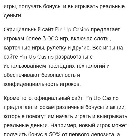
игры, получать бонусы и выигрывать реальные
деньги.
Официальный сайт Pin Up Casino предлагает
игрокам более 3 000 игр, включая слоты,
карточные игры, рулетку и другие. Все игры на
сайте Pin Up Casino разработаны с
использованием последних технологий и
обеспечивают безопасность и
конфиденциальность игроков.
Кроме того, официальный сайт Pin Up Casino
предлагает игрокам различные бонусы и акции,
которые помогут им начать играть и выигрывать
реальные деньги. Например, новый игрок может
получить бонус в 50% от первого депозита, а