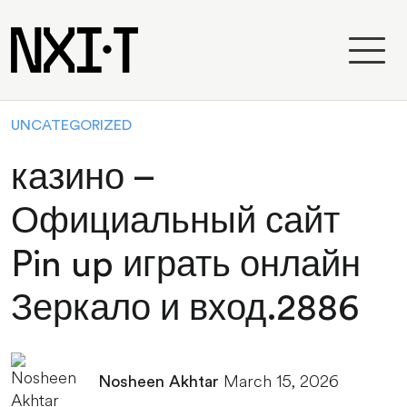
UNCATEGORIZED
казино –
Официальный сайт
Pin up играть онлайн
Зеркало и вход.2886
March 15, 2026
Nosheen Akhtar