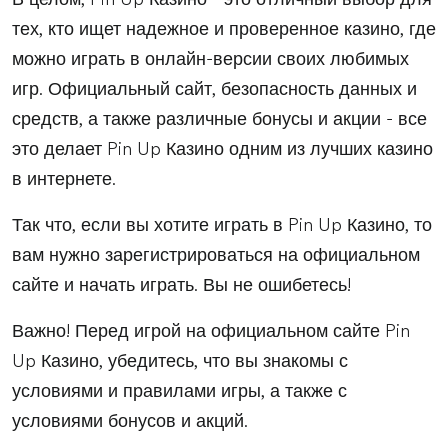
тех, кто ищет надежное и проверенное казино, где
можно играть в онлайн-версии своих любимых
игр. Официальный сайт, безопасность данных и
средств, а также различные бонусы и акции - все
это делает Pin Up Казино одним из лучших казино
в интернете.
Так что, если вы хотите играть в Pin Up Казино, то
вам нужно зарегистрироваться на официальном
сайте и начать играть. Вы не ошибетесь!
Важно! Перед игрой на официальном сайте Pin
Up Казино, убедитесь, что вы знакомы с
условиями и правилами игры, а также с
условиями бонусов и акций.