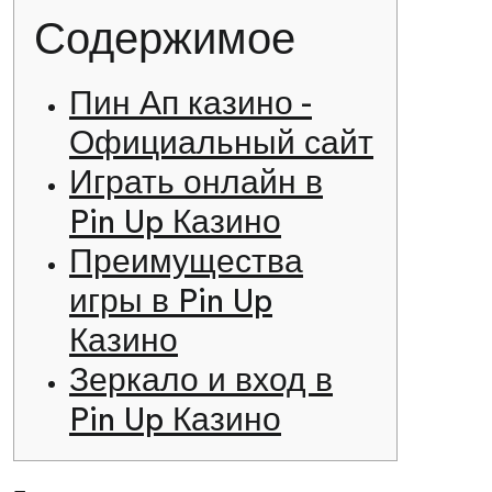
Содержимое
Пин Ап казино -
Официальный сайт
Играть онлайн в
Pin Up Казино
Преимущества
игры в Pin Up
Казино
Зеркало и вход в
Pin Up Казино