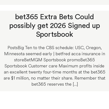
bet365 Extra Bets Could
possibly get 2026 Signed up
Sportsbook
PostsBig Ten to the CBS schedule: USC, Oregon,
Minnesota seemed early | betfred acca insurance in
storeBetMGM Sportsbook promoBet365
Sportsbook Customer care Maximum profits inside
an excellent twenty four-time months at the bet365
are $1 million, no matter their share. Remember that
bet365 reserves the […]