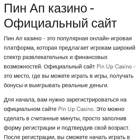
Пин Ап казино -
Официальный сайт
Пин Ап казино - это популярная онлайн-игровая
платформа, которая предлагает игрокам широкий
спектр развлекательных и финансовых
возможностей. Официальный сайт Pin Up Casino -
это место, где вы можете играть в игры, получать
бонусы и выигрывать реальные деньги.
Для начала, вам нужно зарегистрироваться на
официальном сайте Pin Up Casino. Это можно
сделать в считанные минуты, просто заполнив
форму регистрации и подтвердив свой возраст.
После регистрации, вы сможете начать играть в