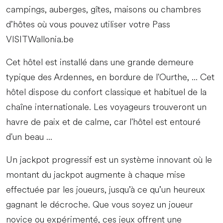
campings, auberges, gîtes, maisons ou chambres
d’hôtes où vous pouvez utiliser votre Pass
VISITWallonia.be
Cet hôtel est installé dans une grande demeure
typique des Ardennes, en bordure de l'Ourthe, ... Cet
hôtel dispose du confort classique et habituel de la
chaîne internationale. Les voyageurs trouveront un
havre de paix et de calme, car l'hôtel est entouré
d'un beau ...
Un jackpot progressif est un système innovant où le
montant du jackpot augmente à chaque mise
effectuée par les joueurs, jusqu’à ce qu’un heureux
gagnant le décroche. Que vous soyez un joueur
novice ou expérimenté, ces jeux offrent une