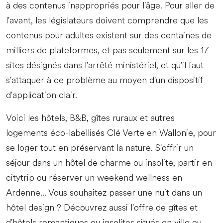
à des contenus inappropriés pour l'âge. Pour aller de
l'avant, les législateurs doivent comprendre que les
contenus pour adultes existent sur des centaines de
milliers de plateformes, et pas seulement sur les 17
sites désignés dans l'arrêté ministériel, et qu'il faut
s'attaquer à ce problème au moyen d'un dispositif
d'application clair.
Voici les hôtels, B&B, gîtes ruraux et autres
logements éco-labellisés Clé Verte en Wallonie, pour
se loger tout en préservant la nature. S'offrir un
séjour dans un hôtel de charme ou insolite, partir en
citytrip ou réserver un weekend wellness en
Ardenne... Vous souhaitez passer une nuit dans un
hôtel design ? Découvrez aussi l'offre de gîtes et
d'hôtels romantiques ou insolites situés en ville ou