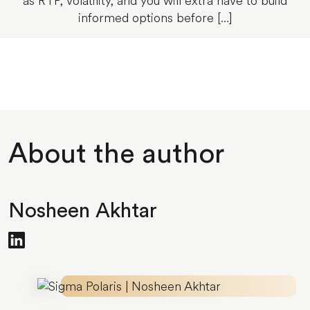
as RTP, volatility, and you will extra have to build
informed options before […]
About the author
Nosheen Akhtar