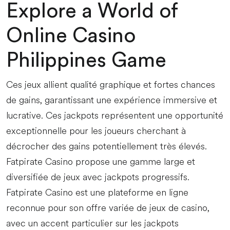
Explore a World of
Online Casino
Philippines Game
Ces jeux allient qualité graphique et fortes chances
de gains, garantissant une expérience immersive et
lucrative. Ces jackpots représentent une opportunité
exceptionnelle pour les joueurs cherchant à
décrocher des gains potentiellement très élevés.
Fatpirate Casino propose une gamme large et
diversifiée de jeux avec jackpots progressifs.
Fatpirate Casino est une plateforme en ligne
reconnue pour son offre variée de jeux de casino,
avec un accent particulier sur les jackpots