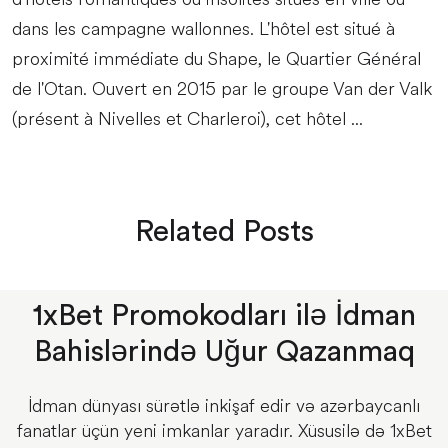
dans les campagne wallonnes. L'hôtel est situé à
proximité immédiate du Shape, le Quartier Général
de l'Otan. Ouvert en 2015 par le groupe Van der Valk
(présent à Nivelles et Charleroi), cet hôtel ...
Related Posts
1xBet Promokodları ilə İdman
Bahislərində Uğur Qazanmaq
İdman dünyası sürətlə inkişaf edir və azərbaycanlı
fanatlar üçün yeni imkanlar yaradır. Xüsusilə də 1xBet