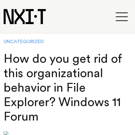
UNCATEGORIZED
How do you get rid of
this organizational
behavior in File
Explorer? Windows 11
Forum