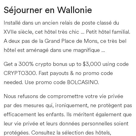
Séjourner en Wallonie
Installé dans un ancien relais de poste classé du
XVIIe siècle, cet hôtel très chic ... Petit hôtel familial.
A deux pas de la Grand Place de Mons, ce très bel
hôtel est aménagé dans une magnifique ...
Get a 300% crypto bonus up to $3,000 using code
CRYPTO300. Fast payouts & no promo code
needed. Use promo code BOLCASINO.
Nous refusons de compromettre votre vie privée
par des mesures qui, ironiquement, ne protègent pas
efficacement les enfants. Ils méritent également que
leur vie privée et leurs données personnelles soient
protégées. Consultez la sélection des hôtels,