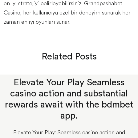
en iyi stratejiyi belirleyebilirsiniz. Grandpashabet
Casino, her kullanıcıya özel bir deneyim sunarak her
zaman en iyi oyunları sunar.
Related Posts
Elevate Your Play Seamless
casino action and substantial
rewards await with the bdmbet
app.
Elevate Your Play: Seamless casino action and