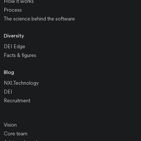
How it works
Process
The science behind the software
Diversity
DEI Edge
Facts & figures
Blog
NXI.Technology
DEI
Recruitment
Vision
Core team