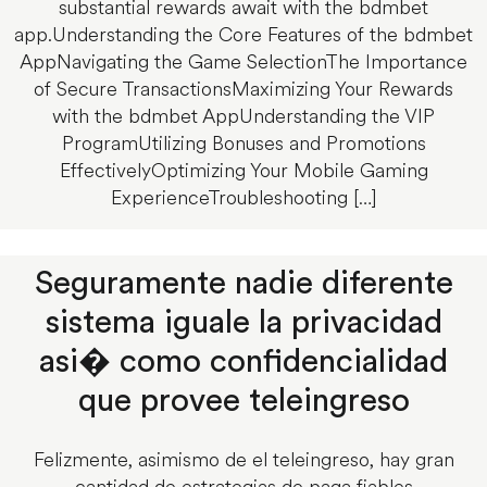
substantial rewards await with the bdmbet
app.Understanding the Core Features of the bdmbet
AppNavigating the Game SelectionThe Importance
of Secure TransactionsMaximizing Your Rewards
with the bdmbet AppUnderstanding the VIP
ProgramUtilizing Bonuses and Promotions
EffectivelyOptimizing Your Mobile Gaming
ExperienceTroubleshooting […]
Seguramente nadie diferente
sistema iguale la privacidad
asi� como confidencialidad
que provee teleingreso
Felizmente, asimismo de el teleingreso, hay gran