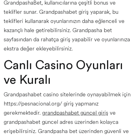
GrandpashaBet, kullanıcılarına çeşitli bonus ve
teklifler sunar. Grandpashabet giriş yaparak, bu
teklifleri kullanarak oyunlarınızın daha eğlenceli ve
kazançlı hale getirebilirsiniz. Grandpasha bet
sayfasından da rahatça giriş yapabilir ve oyunlarınıza
ekstra değer ekleyebilirsiniz.
Canlı Casino Oyunları
ve Kuralı
Grandpashabet casino sitelerinde oynayabilmek için
https://pesnacional.org/ giriş yapmanız
gerekmektedir.
grandpashabet güncel giriş
ve
grandpashabet güncel adres üzerinden kolayca
erişebilirsiniz. Grandpasha bet üzerinden güvenli ve