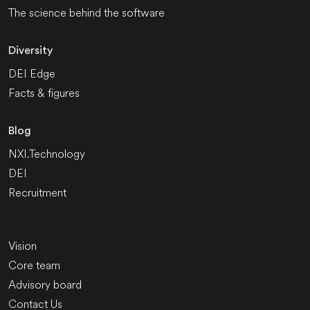
The science behind the software
Diversity
DEI Edge
Facts & figures
Blog
NXI.Technology
DEI
Recruitment
Vision
Core team
Advisory board
Contact Us