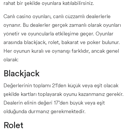
rahat bir şekilde oyunlara katılabilirsiniz.
Canlı casino oyunları, canlı cüzzamlı dealerlerle
oynanır. Bu dealerler gerçek zamanlı olarak oyunları
yönetir ve oyuncularla etkileşime geçer. Oyunlar
arasında blackjack, rolet, bakarat ve poker bulunur.
Her oyunun kuralı ve oynanışı farklıdır, ancak genel
olarak:
Blackjack
Değerlerinin toplamı 21’den küçük veya eşit olacak
şekilde kartları toplayarak oyunu kazanmanız gerekir.
Dealerin elinin değeri 17’den büyük veya eşit
olduğunda durmanız gerekmektedir.
Rolet