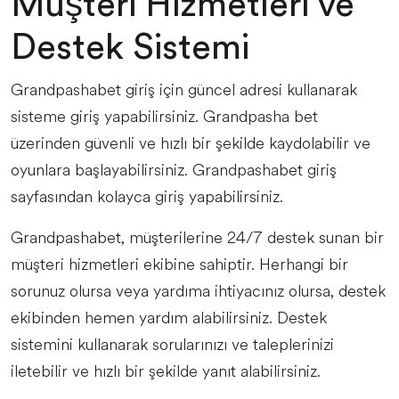
Müşteri Hizmetleri ve
Destek Sistemi
Grandpashabet giriş için güncel adresi kullanarak
sisteme giriş yapabilirsiniz. Grandpasha bet
üzerinden güvenli ve hızlı bir şekilde kaydolabilir ve
oyunlara başlayabilirsiniz. Grandpashabet giriş
sayfasından kolayca giriş yapabilirsiniz.
Grandpashabet, müşterilerine 24/7 destek sunan bir
müşteri hizmetleri ekibine sahiptir. Herhangi bir
sorunuz olursa veya yardıma ihtiyacınız olursa, destek
ekibinden hemen yardım alabilirsiniz. Destek
sistemini kullanarak sorularınızı ve taleplerinizi
iletebilir ve hızlı bir şekilde yanıt alabilirsiniz.