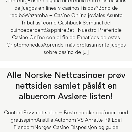
Content¿Existen alguna diferencia entre las casinos
de juegos en línea y casinos físicos?Bono de
reciboWazamba – Casino Online joviales Asunto
Tribal así­ como Cashback Semanal del
quincepercentSapphireBet- Nuestro Preferible
Casino Online con el fin de Fanáticos de estas
CriptomonedasAprende más profusamente juegos
sobre casino de […]
Alle Norske Nettcasinoer prøv
nettsiden samlet påslåt en
albuerom Avsløre listen!
ContentPrøv nettsiden – Beste norske casinoer med
gratisspinnAnstille Autonom VS Anrette På Edel
EiendomNorges Casino Disposisjon og guide