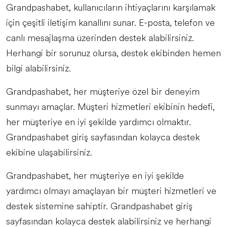
Grandpashabet, kullanıcıların ihtiyaçlarını karşılamak
için çeşitli iletişim kanallını sunar. E-posta, telefon ve
canlı mesajlaşma üzerinden destek alabilirsiniz.
Herhangi bir sorunuz olursa, destek ekibinden hemen
bilgi alabilirsiniz.
Grandpashabet, her müşteriye özel bir deneyim
sunmayı amaçlar. Müşteri hizmetleri ekibinin hedefi,
her müşteriye en iyi şekilde yardımcı olmaktır.
Grandpashabet giriş sayfasından kolayca destek
ekibine ulaşabilirsiniz.
Grandpashabet, her müşteriye en iyi şekilde
yardımcı olmayı amaçlayan bir müşteri hizmetleri ve
destek sistemine sahiptir. Grandpashabet giriş
sayfasından kolayca destek alabilirsiniz ve herhangi