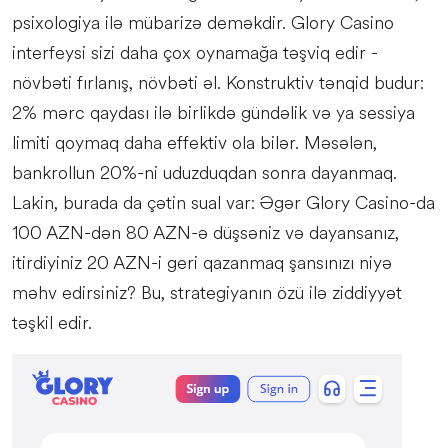
psixologiya ilə mübarizə deməkdir. Glory Casino
interfeysi sizi daha çox oynamağa təşviq edir -
növbəti fırlanış, növbəti əl. Konstruktiv tənqid budur:
2% mərc qaydası ilə birlikdə gündəlik və ya sessiya
limiti qoymaq daha effektiv ola bilər. Məsələn,
bankrollun 20%-ni uduzduqdan sonra dayanmaq.
Lakin, burada da çətin sual var: Əgər Glory Casino-da
100 AZN-dən 80 AZN-ə düşsəniz və dayansanız,
itirdiyiniz 20 AZN-i geri qazanmaq şansınızı niyə
məhv edirsiniz? Bu, strategiyanın özü ilə ziddiyyət
təşkil edir.