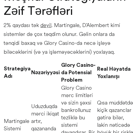
Zəif Tərəfləri
2% qaydası tək
deyil
. Martingale, D'Alembert kimi
sistemlər də çox təqdim olunur. Gəlin onlara da
tənqidi baxaq və Glory Casino-da necə işləyə
biləcəklərini (və ya işləməyəcəklərini) yoxlayaq.
Glory Casino-
Strategiya
Real Həyatda
Nəzəriyyəsi
da Potensial
Adı
Yoxlanışı
Problem
Glory Casino
mərc limitləri
və sizin şəxsi
Qısa müddətdə
Uduzduqda
bankrollunuz
kiçik qazanclar
mərci ikiqat
tezliklə bu
gətirə bilər,
Martingale
artır,
sistemi
lakin nəticədə
Sistemi
qazananda
dayandırar. Bir
böyük bir riskl