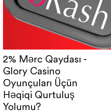
2% Mərc Qaydası -
Glory Casino
Oyunçuları Üçün
Həqiqi Qurtuluş
Yolumu?