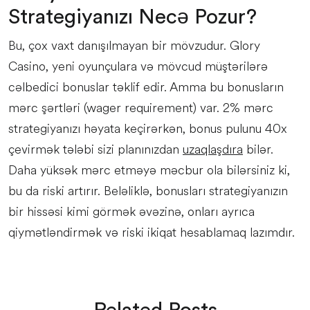
Strategiyanızı Necə Pozur?
Bu, çox vaxt danışılmayan bir mövzudur. Glory
Casino, yeni oyunçulara və mövcud müştərilərə
cəlbedici bonuslar təklif edir. Amma bu bonusların
mərc şərtləri (wager requirement) var. 2% mərc
strategiyanızı həyata keçirərkən, bonus pulunu 40x
çevirmək tələbi sizi planınızdan
uzaqlaşdıra
bilər.
Daha yüksək mərc etməyə məcbur ola bilərsiniz ki,
bu da riski artırır. Beləliklə, bonusları strategiyanızın
bir hissəsi kimi görmək əvəzinə, onları ayrıca
qiymətləndirmək və riski ikiqat hesablamaq lazımdır.