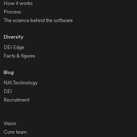
How it works
Process
The science behind the software
Diversity
DEI Edge
Facts & figures
Blog
NXI.Technology
DEI
Recruitment
Vision
Core team