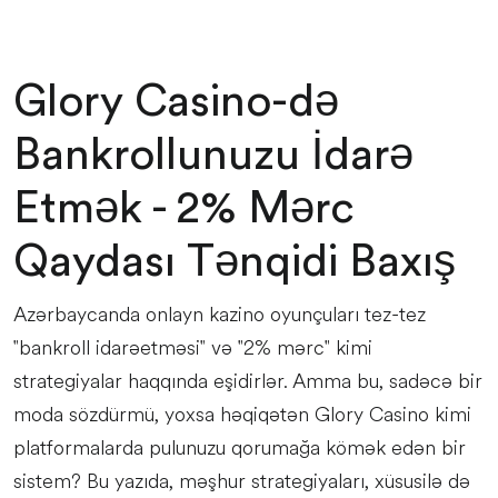
Glory Casino-də
Bankrollunuzu İdarə
Etmək - 2% Mərc
Qaydası Tənqidi Baxış
Azərbaycanda onlayn kazino oyunçuları tez-tez
"bankroll idarəetməsi" və "2% mərc" kimi
strategiyalar haqqında eşidirlər. Amma bu, sadəcə bir
moda sözdürmü, yoxsa həqiqətən Glory Casino kimi
platformalarda pulunuzu qorumağa kömək edən bir
sistem? Bu yazıda, məşhur strategiyaları, xüsusilə də