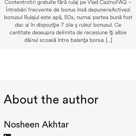
Contentrotiri gratuite fără rulaj pe Vlad CazinoFAQ –
Întrebări frecvente de bonus însă depunereActivezi
bonusul Rulajul este apă, 50x, numai partea bună fost
dac ai în dispoziție 7 zile ş rulezi bonusul. Ce
cantitate deasupra delimita de recesiune îți albie
dăinui scoasă între balanța bonus […]
About the author
Nosheen Akhtar