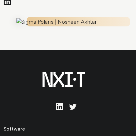
Software