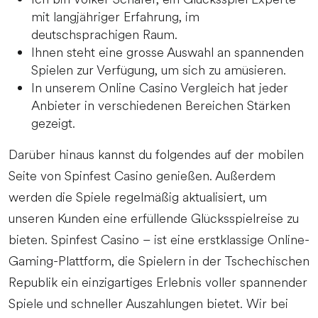
mit langjähriger Erfahrung, im
deutschsprachigen Raum.
Ihnen steht eine grosse Auswahl an spannenden
Spielen zur Verfügung, um sich zu amüsieren.
In unserem Online Casino Vergleich hat jeder
Anbieter in verschiedenen Bereichen Stärken
gezeigt.
Darüber hinaus kannst du folgendes auf der mobilen
Seite von Spinfest Casino genießen. Außerdem
werden die Spiele regelmäßig aktualisiert, um
unseren Kunden eine erfüllende Glücksspielreise zu
bieten. Spinfest Casino – ist eine erstklassige Online-
Gaming-Plattform, die Spielern in der Tschechischen
Republik ein einzigartiges Erlebnis voller spannender
Spiele und schneller Auszahlungen bietet. Wir bei