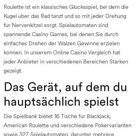
Roulette ist ein klassisches Glücksspiel, bei dem die
Kugel über das Rad tanzt und so mit jeder Drehung
für Nervenkitzel sorgt. Spielautomaten sind
spannende Casino Games, bei denen Sie durch
einfaches Drehen der Walzen Gewinne erzielen
können. In unserem Online Casino Vergleich hat
jeder Anbieter in verschiedenen Bereichen Stärken
gezeigt.
Das Gerät, auf dem du
hauptsächlich spielst
Die Spielbank bietet 16 Tische für Blackjack,
American Roulette und verschiedene Pokervarianten
sowie 327 Spielautomaten, darunter mehrere