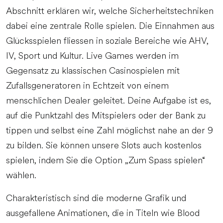
Abschnitt erklären wir, welche Sicherheitstechniken
dabei eine zentrale Rolle spielen. Die Einnahmen aus
Glücksspielen fliessen in soziale Bereiche wie AHV,
IV, Sport und Kultur. Live Games werden im
Gegensatz zu klassischen Casinospielen mit
Zufallsgeneratoren in Echtzeit von einem
menschlichen Dealer geleitet. Deine Aufgabe ist es,
auf die Punktzahl des Mitspielers oder der Bank zu
tippen und selbst eine Zahl möglichst nahe an der 9
zu bilden. Sie können unsere Slots auch kostenlos
spielen, indem Sie die Option „Zum Spass spielen“
wählen.
Charakteristisch sind die moderne Grafik und
ausgefallene Animationen, die in Titeln wie Blood