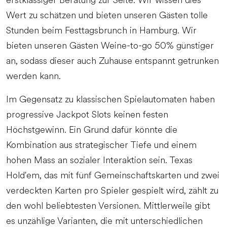
erstklassiger Beratung zur Seite. Wir wissen dies
Wert zu schätzen und bieten unseren Gästen tolle
Stunden beim Festtagsbrunch in Hamburg. Wir
bieten unseren Gästen Weine-to-go 50% günstiger
an, sodass dieser auch Zuhause entspannt getrunken
werden kann.
Im Gegensatz zu klassischen Spielautomaten haben
progressive Jackpot Slots keinen festen
Höchstgewinn. Ein Grund dafür könnte die
Kombination aus strategischer Tiefe und einem
hohen Mass an sozialer Interaktion sein. Texas
Hold'em, das mit fünf Gemeinschaftskarten und zwei
verdeckten Karten pro Spieler gespielt wird, zählt zu
den wohl beliebtesten Versionen. Mittlerweile gibt
es unzählige Varianten, die mit unterschiedlichen