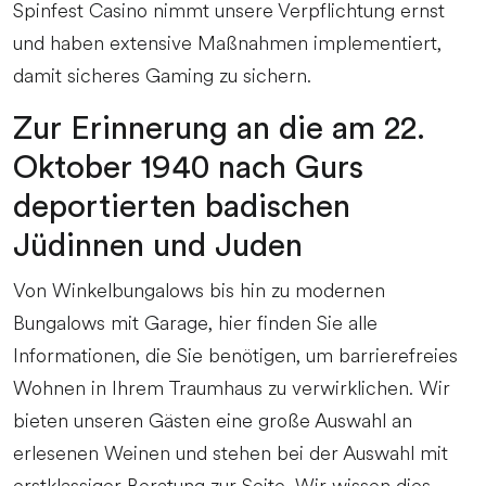
Spinfest Casino nimmt unsere Verpflichtung ernst
und haben extensive Maßnahmen implementiert,
damit sicheres Gaming zu sichern.
Zur Erinnerung an die am 22.
Oktober 1940 nach Gurs
deportierten badischen
Jüdinnen und Juden
Von Winkelbungalows bis hin zu modernen
Bungalows mit Garage, hier finden Sie alle
Informationen, die Sie benötigen, um barrierefreies
Wohnen in Ihrem Traumhaus zu verwirklichen. Wir
bieten unseren Gästen eine große Auswahl an
erlesenen Weinen und stehen bei der Auswahl mit