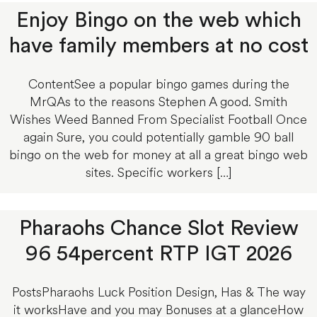
Enjoy Bingo on the web which
have family members at no cost
ContentSee a popular bingo games during the
MrQAs to the reasons Stephen A good. Smith
Wishes Weed Banned From Specialist Football Once
again Sure, you could potentially gamble 90 ball
bingo on the web for money at all a great bingo web
sites. Specific workers […]
Pharaohs Chance Slot Review
96 54percent RTP IGT 2026
PostsPharaohs Luck Position Design, Has & The way
it worksHave and you may Bonuses at a glanceHow