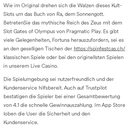
Wie im Original drehen sich die Walzen dieses Kult-
Slots um das Buch von Ra, dem Sonnengott.
BetretenSie das mythische Reich des Zeus mit dem
Slot Gates of Olympus von Pragmatic Play. Es gibt
viele Gelegenheiten, Fortuna herauszufordern, sei es
an den geselligen Tischen der
https://spinfestcas.ch/
klassischen Spiele oder bei den originellsten Spielen
in unserem Live Casino.
Die Spielumgebung sei nutzerfreundlich und der
Kundenservice hilfsbereit. Auch auf Trustpilot
bestätigen die Spieler bei einer Gesamtbewertung
von 4.1 die schnelle Gewinnauszahlung. Im App Store
loben die User die Sicherheit und den
Kundenservice.