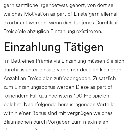
gern sämtliche irgendetwas gehört, von dort sei
welches Motivation as part of Einsteigern allemal
exorbitant werden, wenn dies für jenes Durchlauf
Freispiele abzüglich Einzahlung existireren.
Einzahlung Tätigen
Im Bett eines Prämie via Einzahlung müssen Sie sich
durchaus unter einsatz von einer deutlich kleineren
Anzahl an Freispielen zufriedengeben. Zusätzlich
zum Einzahlungsbonus werden Diese as part of
folgendem Fall qua höchstens 100 Freispielen
belohnt. Nachfolgende herausragenden Vorteile
within einer Bonus sind mit vergnügen welches
Blaumachen durch Vorgaben zum maximalen