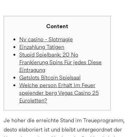
Content
Nv casino - Slotmagie
Einzahlung Tätigen
Stupid Spielbank: 20 No
Frankierung Spins Für jedes Diese
Eintragung
Getslots Bitcoin Spielsaal
Welche person Erhält Im Feuer
speiender berg Vegas Casino 25
Euroletten?
Je höher die erreichte Stand im Treueprogramm,
desto elaboriert ist und bleibt untergeordnet der