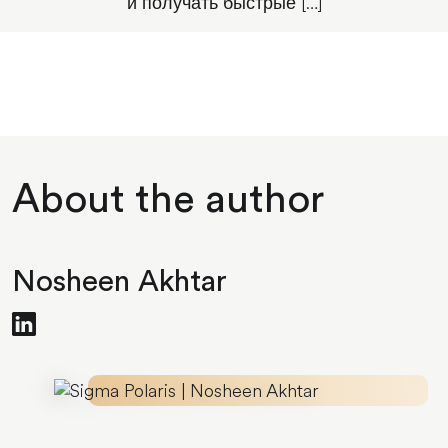
и получать быстрые […]
About the author
Nosheen Akhtar