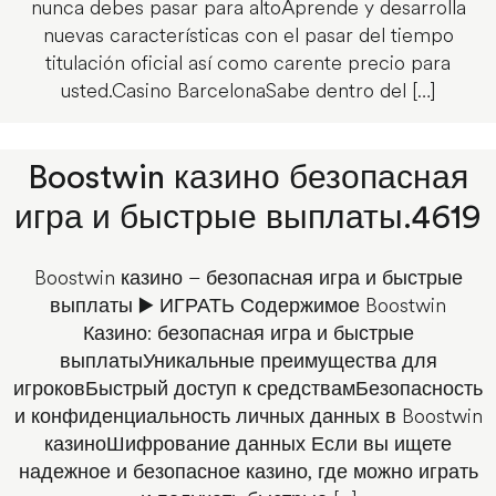
nunca debes pasar para altoAprende y desarrolla
nuevas características con el pasar del tiempo
titulación oficial así­ como carente precio para
usted.Casino BarcelonaSabe dentro del […]
Boostwin казино безопасная
игра и быстрые выплаты.4619
Boostwin казино – безопасная игра и быстрые
выплаты ▶️ ИГРАТЬ Содержимое Boostwin
Казино: безопасная игра и быстрые
выплатыУникальные преимущества для
игроковБыстрый доступ к средствамБезопасность
и конфиденциальность личных данных в Boostwin
казиноШифрование данных Если вы ищете
надежное и безопасное казино, где можно играть