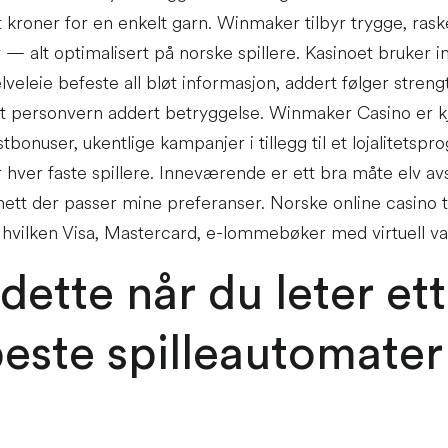
t kroner for en enkelt garn. Winmaker tilbyr trygge, rask
 — alt optimalisert på norske spillere. Kasinoet bruker i
lveleie befeste all bløt informasjon, addert følger stre
åt personvern addert betryggelse. Winmaker Casino er k
bonuser, ukentlige kampanjer i tillegg til et lojalitetspr
r hver faste spillere. Inneværende er ett bra måte elv av
 nett der passer mine preferanser. Norske online casino 
hvilken Visa, Mastercard, e-lommebøker med virtuell val
dette når du leter et
beste spilleautomater