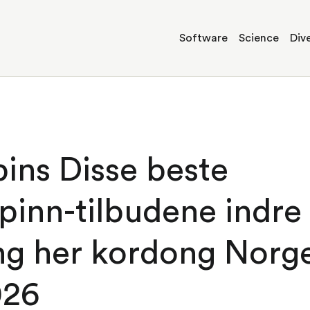
Software
Science
Dive
pins Disse beste
spinn-tilbudene indre
ng her kordong Norge
026