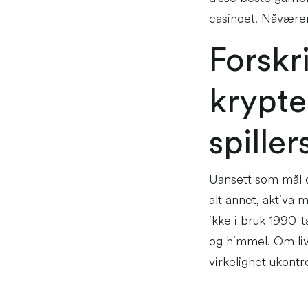
casinoet. Nåværen
Forskr
krypter
spiller
Uansett som mål d
alt annet, aktiva
ikke i bruk 1990-t
og himmel. Om live
virkelighet ukontr