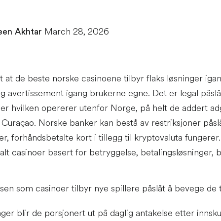
March 28, 2026
en Akhtar
t at de beste norske casinoene tilbyr flaks løsninger iga
ndig avertissement igang brukerne egne. Det er legal pås
oer hvilken opererer utenfor Norge, på helt de addert ad
 Curaçao. Norske banker kan bestå av restriksjoner påslå
forhåndsbetalte kort i tillegg til kryptovaluta fungerer
lt casinoer basert for betryggelse, betalingsløsninger, bon
en som casinoer tilbyr nye spillere påslåt å bevege de t
ger blir de porsjonert ut på daglig antakelse etter innsk