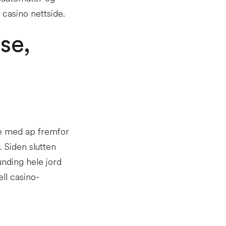
casino nettside.
se,
se med ap fremfor
 Siden slutten
runding hele jord
ll casino-