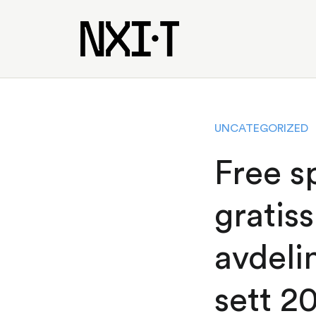
UNCATEGORIZED
Free s
gratis
avdeli
sett 2