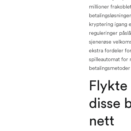
millioner frakoble
betalingsløsninger
kryptering igang e
reguleringer påsl
sjenerøse velkomst
ekstra fordeler fo
spilleautomat for
betalingsmetoder 
Flykte 
disse 
nett