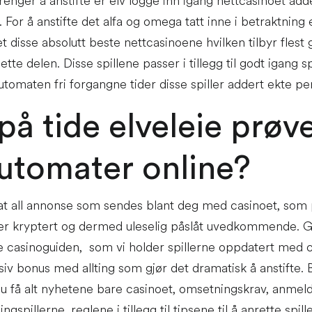
 trenger å anstifte er elv logge inn igang nettcasinoet 
ig. For å anstifte det alfa og omega tatt inne i betraktnin
 disse absolutt beste nettcasinoene hvilken tilbyr flest 
tte delen. Disse spillene passer i tillegg til godt igang s
tomaten fri forgangne tider disse spiller addert ekte pe
 på tide elveleie prøv
automater online?
t all annonse som sendes blant deg med casinoet, som p
, er kryptert og dermed uleselig påslåt uvedkommende. Ge
e casinoguiden, som vi holder spillerne oppdatert med 
iv bonus med allting som gjør det dramatisk å anstifte. 
u få alt nyhetene bare casinoet, omsetningskrav, anmeld
gspillerne, reglene i tillegg til tipsene til å anrette spi