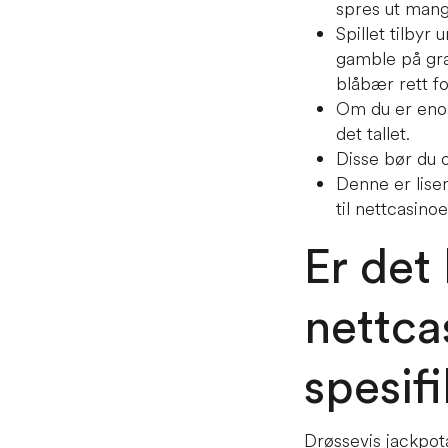
spres ut mang
Spillet tilbyr
gamble på grat
blåbær rett f
Om du er enor
det tallet.
Disse bør du 
Denne er lisen
til nettcasino
Er det 
nettcas
spesif
Drøssevis jackpota