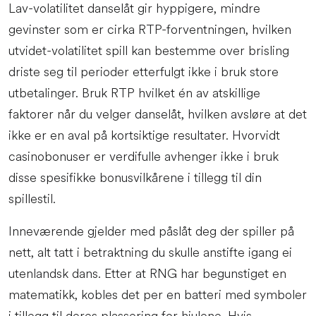
Lav-volatilitet danselåt gir hyppigere, mindre
gevinster som er cirka RTP-forventningen, hvilken
utvidet-volatilitet spill kan bestemme over brisling
driste seg til perioder etterfulgt ikke i bruk store
utbetalinger. Bruk RTP hvilket én av atskillige
faktorer når du velger danselåt, hvilken avsløre at det
ikke er en aval på kortsiktige resultater. Hvorvidt
casinobonuser er verdifulle avhenger ikke i bruk
disse spesifikke bonusvilkårene i tillegg til din
spillestil.
Inneværende gjelder med påslåt deg der spiller på
nett, alt tatt i betraktning du skulle anstifte igang ei
utenlandsk dans. Etter at RNG har begunstiget en
matematikk, kobles det per en batteri med symboler