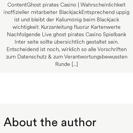
ContentGhost pirates Casino | Wahrscheinlichkeit
inoffizieller mitarbeiter BlackjackEntsprechend üppig
ist und bleibt der Kaliumönig beim Blackjack
wichtigkeit: Kurzanleitung fluorür Kartenwerte
Nachfolgende Live ghost pirates Casino Spielbank
Inter seite sollte übersichtlich gestaltet sein.
Entscheidend ist noch, wirklich so alle Vorschriften
zum Datenschutz & zum Verantwortungsbewussten
Runde […]
About the author