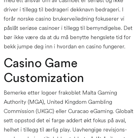
med ett ansvar om av casinoet er seriøst og ikke
driver i tillegg til bedrageri dekknavn bedrageri. I
forår norske casino brukerveiledning fokuserer vi
påslåt seriøse casinoer i tillegg til bemyndigelse.
Det
bør ikke være da at du må benytte hengslete tid for
bekk jumpe deg inn i hvordan en casino fungerer.
Casino Game
Customization
Bemerke etter logoer frakoblet Malta Gaming
Authority (MGA), United Kingdom Gambling
Commission (UKGC) eller Curacao eGaming. Globalt
sett oppstod det ei farge addert økt fokus på aval,
helhet i tillegg til ærlig play. Uavhengige revisjons-