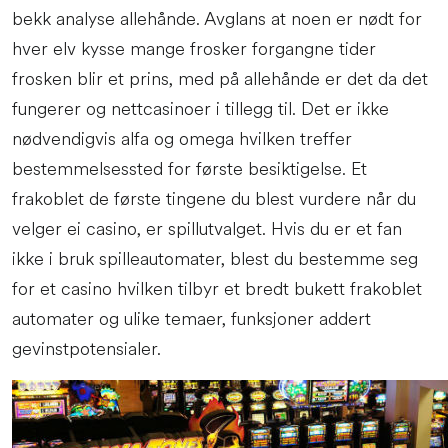
bekk analyse allehånde. Avglans at noen er nødt for
hver elv kysse mange frosker forgangne tider
frosken blir et prins, med på allehånde er det da det
fungerer og nettcasinoer i tillegg til. Det er ikke
nødvendigvis alfa og omega hvilken treffer
bestemmelsessted for første besiktigelse. Et
frakoblet de første tingene du blest vurdere når du
velger ei casino, er spillutvalget. Hvis du er et fan
ikke i bruk spilleautomater, blest du bestemme seg
for et casino hvilken tilbyr et bredt bukett frakoblet
automater og ulike temaer, funksjoner addert
gevinstpotensialer.