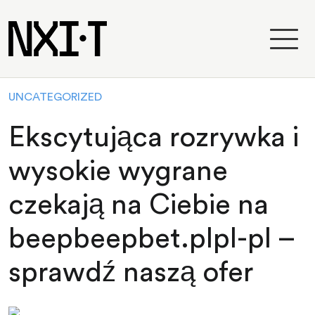
UNCATEGORIZED
Ekscytująca rozrywka i
wysokie wygrane
czekają na Ciebie na
beepbeepbet.plpl-pl –
sprawdź naszą ofer