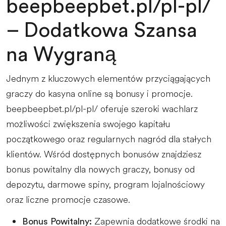
beepbeepbet.pl/pl-pl/
– Dodatkowa Szansa
na Wygraną
Jednym z kluczowych elementów przyciągających
graczy do kasyna online są bonusy i promocje.
beepbeepbet.pl/pl-pl/ oferuje szeroki wachlarz
możliwości zwiększenia swojego kapitału
początkowego oraz regularnych nagród dla stałych
klientów. Wśród dostępnych bonusów znajdziesz
bonus powitalny dla nowych graczy, bonusy od
depozytu, darmowe spiny, program lojalnościowy
oraz liczne promocje czasowe.
Zapewnia dodatkowe środki na
Bonus Powitalny: