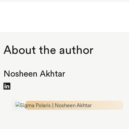
About the author
Nosheen Akhtar