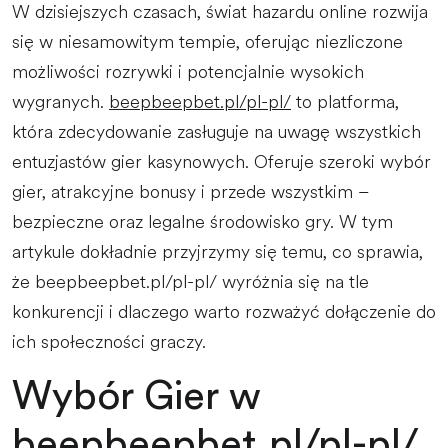
W dzisiejszych czasach, świat hazardu online rozwija
się w niesamowitym tempie, oferując niezliczone
możliwości rozrywki i potencjalnie wysokich
wygranych.
beepbeepbet.pl/pl-pl/
to platforma,
która zdecydowanie zasługuje na uwagę wszystkich
entuzjastów gier kasynowych. Oferuje szeroki wybór
gier, atrakcyjne bonusy i przede wszystkim –
bezpieczne oraz legalne środowisko gry. W tym
artykule dokładnie przyjrzymy się temu, co sprawia,
że beepbeepbet.pl/pl-pl/ wyróżnia się na tle
konkurencji i dlaczego warto rozważyć dołączenie do
ich społeczności graczy.
Wybór Gier w
beepbeepbet.pl/pl-pl/