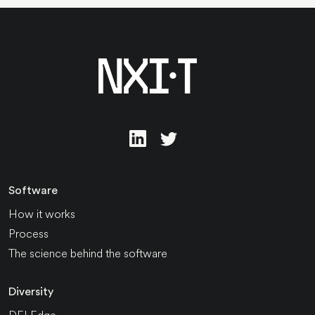
Software
How it works
Process
The science behind the software
Diversity