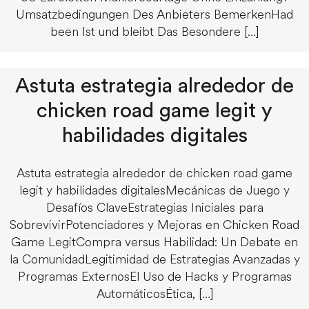
Umsatzbedingungen Des Anbieters BemerkenHad
been Ist und bleibt Das Besondere […]
Astuta estrategia alrededor de
chicken road game legit y
habilidades digitales
Astuta estrategia alrededor de chicken road game
legit y habilidades digitalesMecánicas de Juego y
Desafíos ClaveEstrategias Iniciales para
SobrevivirPotenciadores y Mejoras en Chicken Road
Game LegitCompra versus Habilidad: Un Debate en
la ComunidadLegitimidad de Estrategias Avanzadas y
Programas ExternosEl Uso de Hacks y Programas
AutomáticosÉtica, […]