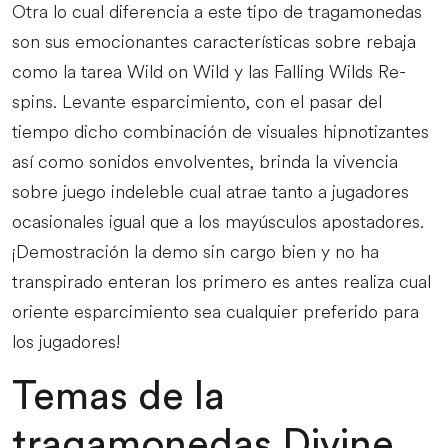
Otra lo cual diferencia a este tipo de tragamonedas
son sus emocionantes características sobre rebaja
como la tarea Wild on Wild y las Falling Wilds Re-
spins. Levante esparcimiento, con el pasar del
tiempo dicho combinación de visuales hipnotizantes
así­ como sonidos envolventes, brinda la vivencia
sobre juego indeleble cual atrae tanto a jugadores
ocasionales igual que a los mayúsculos apostadores.
¡Demostración la demo sin cargo bien y no ha
transpirado enteran los primero es antes realiza cual
oriente esparcimiento sea cualquier preferido para
los jugadores!
Temas de la
tragamonedas Divine