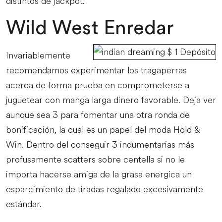
distintos de jackpot.
Wild West Enredar
Invariablemente
recomendamos experimentar los tragaperras
acerca de forma prueba en comprometerse a
juguetear con manga larga dinero favorable. Deja ver
aunque sea 3 para fomentar una otra ronda de
bonificación, la cual es un papel del moda Hold &
Win. Dentro del conseguir 3 indumentarias más
profusamente scatters sobre centella si no le
importa hacerse amiga de la grasa energica un
esparcimiento de tiradas regalado excesivamente
estándar.