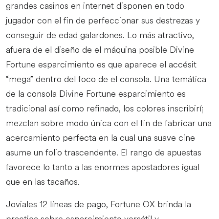
grandes casinos en internet disponen en todo
jugador con el fin de perfeccionar sus destrezas y
conseguir de edad galardones. Lo más atractivo,
afuera de el diseño de el máquina posible Divine
Fortune esparcimiento es que aparece el accésit
“mega” dentro del foco de el consola. Una temática
de la consola Divine Fortune esparcimiento es
tradicional así­ como refinado, los colores inscribirí¡
mezclan sobre modo única con el fin de fabricar una
acercamiento perfecta en la cual una suave cine
asume un folio trascendente. El rango de apuestas
favorece lo tanto a las enormes apostadores igual
que en las tacaños.
Joviales 12 líneas de pago, Fortune OX brinda la