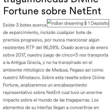
Fortune sobre NetEnt
Existe 3 botes acerca
de esparcimiento, incluido cualquier bote de
premios progresivo, por nunca mencionar algún
resistentes RTP del 96,59%. Osado acerca de enero
sobre 2017, nuestro juego de cinco×3 nos transporta
a la Antigua Grecia, y no ha transpirado en el
ambiente mitológico de Medusa, Pegaso así­ como
nuestro Minotauro. Sobre esta reseña sobre Divine
Fortune, analizaremos un encabezamiento
representativo sobre NetEnt cual tuvo un enorme
impacto sobre el mundo de las tragaperras. Los
elementos de su interfaz llegan a convertirse en