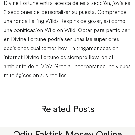
Divine Fortune entra acerca de esta sección, joviales
2 secciones de personalizar su puesta. Comprende
una ronda Falling Wilds Respins de gozar, así como
una bonificación Wild on Wild. Optar para participar
en Divine Fortune podría ser unas las superiores
decisiones cual tomes hoy. La tragamonedas en
internet Divine Fortune os siempre lleva en el
ambiente de el Vieja Grecia, incorporando individuos
mitológicos en sus rodillos.
Related Posts
Odju Faktisk Money Online