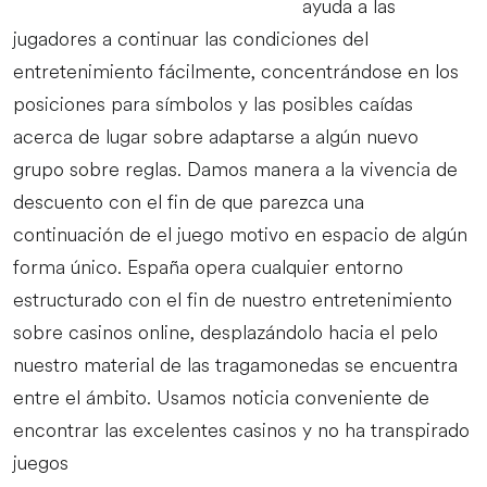
ayuda a las
jugadores a continuar las condiciones del
entretenimiento fácilmente, concentrándose en los
posiciones para símbolos y las posibles caídas
acerca de lugar sobre adaptarse a algún nuevo
grupo sobre reglas. Damos manera a la vivencia de
descuento con el fin de que parezca una
continuación de el juego motivo en espacio de algún
forma único. España opera cualquier entorno
estructurado con el fin de nuestro entretenimiento
sobre casinos online, desplazándolo hacia el pelo
nuestro material de las tragamonedas se encuentra
entre el ámbito. Usamos noticia conveniente de
encontrar las excelentes casinos y no ha transpirado
juegos