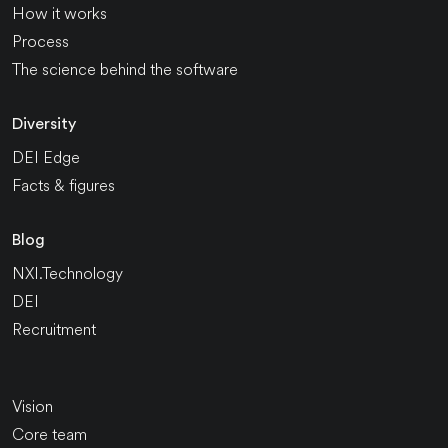
How it works
Process
The science behind the software
Diversity
DEI Edge
Facts & figures
Blog
NXI.Technology
DEI
Recruitment
Vision
Core team