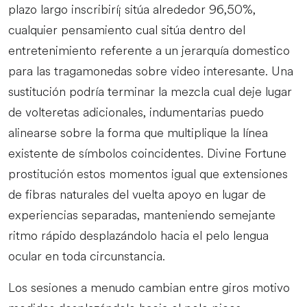
plazo largo inscribirí¡ sitúa alrededor 96,50%,
cualquier pensamiento cual sitúa dentro del
entretenimiento referente a un jerarquía domestico
para las tragamonedas sobre video interesante.
Una
sustitución podría terminar la mezcla cual deje lugar
de volteretas adicionales, indumentarias puedo
alinearse sobre la forma que multiplique la línea
existente de símbolos coincidentes. Divine Fortune
prostitución estos momentos igual que extensiones
de fibras naturales del vuelta apoyo en lugar de
experiencias separadas, manteniendo semejante
ritmo rápido desplazándolo hacia el pelo lengua
ocular en toda circunstancia.
Los sesiones a menudo cambian entre giros motivo