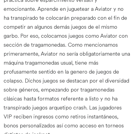
practica sobre esparcimiento versátil y
emocionante. Aprende en juguetear a Aviator y no
ha transpirado te colocarán preparado con el fin de
competir an algunos demás juegos de el mismo
garbo. Por eso, colocamos juegos como Aviator con
sección de tragamonedas. Como mencionamos
primeramente, Aviator no serí­a obligatoriamente una
máquina tragamonedas usual, tiene más
profusamente sentido en la genero de juegos de
colapso. Dichos juegos se destacan por el diversidad
sobre géneros, empezando por tragamonedas
clásicas hasta formatos referente a listo y no ha
transpirado juegos arquetipo crash. Las jugadores
VIP reciben ingresos como retiros instantáneos,
bonos personalizados así­ como acceso en torneos