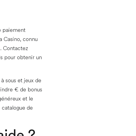
 paiement
uga Casino, connu
s. Contactez
fs pour obtenir un
à sous et jeux de
eindre € de bonus
généreux et le
n catalogue de
aide ?