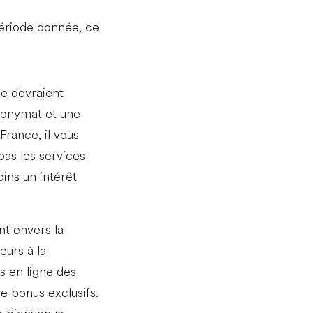
ériode donnée, ce
ce devraient
anonymat et une
France, il vous
pas les services
ins un intérêt
nt envers la
eurs à la
s en ligne des
e bonus exclusifs.