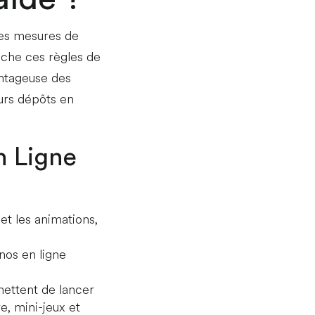
 des mesures de
iche ces règles de
antageuse des
eurs dépôts en
n Ligne
et les animations,
inos en ligne
mettent de lancer
ve, mini-jeux et