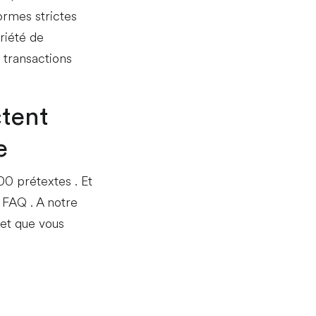
ormes strictes
ariété de
 transactions
ctent
e
00 prétextes . Et
 FAQ . A notre
 et que vous