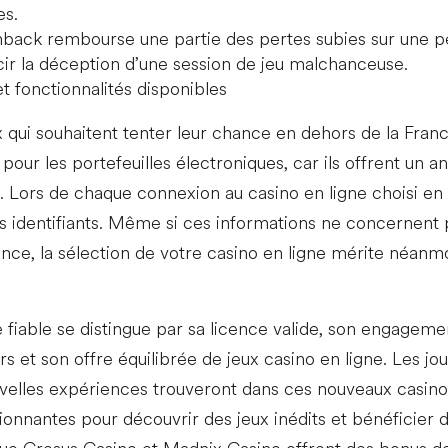
es.
back rembourse une partie des pertes subies sur une p
cir la déception d’une session de jeu malchanceuse.
et fonctionnalités disponibles
 qui souhaitent tenter leur chance en dehors de la Fran
our les portefeuilles électroniques, car ils offrent un 
. Lors de chaque connexion au casino en ligne choisi en 
 vos identifiants. Même si ces informations ne concernent 
nce, la sélection de votre casino en ligne mérite néanmo
 fiable se distingue par sa licence valide, son engageme
rs et son offre équilibrée de jeux casino en ligne. Les jou
elles expériences trouveront dans ces nouveaux casino
onnantes pour découvrir des jeux inédits et bénéficier d