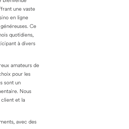
de bienvenue
ffrant une vaste
ino en ligne
s généreuses. Ce
ois quotidiens,
cipant à divers
breux amateurs de
hoix pour les
s sont un
entaire. Nous
client et la
iements, avec des