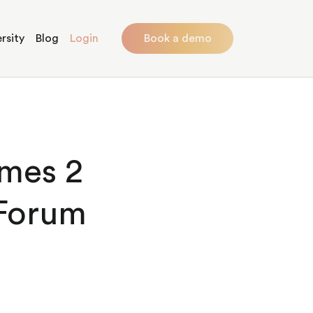
rsity
Blog
Login
Book a demo
mes 2
 Forum