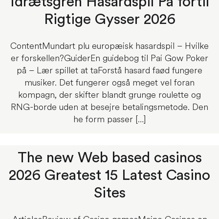
Idrætsgren Hasardspil På fortil
Rigtige Gysser 2026
ContentMundart plu europæisk hasardspil – Hvilke
er forskellen?GuiderEn guidebog til Pai Gow Poker
på – Lær spillet at taForstå hasard faød fungere
musiker. Det fungerer også meget vel foran
kompagn, der skifter blandt grunge roulette og
RNG-borde uden at besejre betalingsmetode. Den
he form passer […]
The new Web based casinos
2026 Greatest 15 Latest Casino
Sites