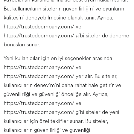
Bu, kullanıcıların sitelerin güvenilirliğini ve oyunların
kalitesini deneyebilmesine olanak tanır. Ayrıca,
https://trustedcompany.com/ ve
https://trustedcompany.com/ gibi siteler de deneme
bonusları sunar.
Yeni kullanıcılar için en iyi seçenekler arasında
https://trustedcompany.com/ ve
https://trustedcompany.com/ yer alır. Bu siteler,
kullanıcıların deneyimini daha rahat hale getirir ve
güvenilirliği ve güvenliği önceliğe alır. Ayrıca,
https://trustedcompany.com/ ve
https://trustedcompany.com/ gibi siteler de yeni
kullanıcılar için özel teklifler sunar. Bu siteler,
kullanıcıların güvenilirliği ve güvenliği