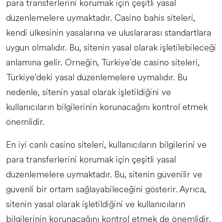
para transferlerini korumak için çeşitli yasal
düzenlemelere uymaktadır. Casino bahis siteleri,
kendi ülkesinin yasalarına ve uluslararası standartlara
uygun olmalıdır. Bu, sitenin yasal olarak işletilebileceği
anlamına gelir. Örneğin, Türkiye'de casino siteleri,
Türkiye'deki yasal düzenlemelere uymalıdır. Bu
nedenle, sitenin yasal olarak işletildiğini ve
kullanıcıların bilgilerinin korunacağını kontrol etmek
önemlidir.
En iyi canlı casino siteleri, kullanıcıların bilgilerini ve
para transferlerini korumak için çeşitli yasal
düzenlemelere uymaktadır. Bu, sitenin güvenilir ve
güvenli bir ortam sağlayabileceğini gösterir. Ayrıca,
sitenin yasal olarak işletildiğini ve kullanıcıların
bilgilerinin korunacağını kontrol etmek de önemlidir.