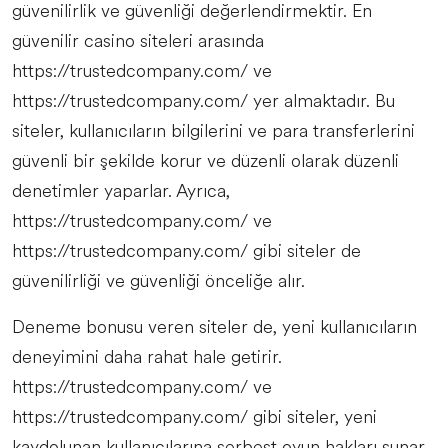
güvenilirlik ve güvenliği değerlendirmektir. En
güvenilir casino siteleri arasında
https://trustedcompany.com/ ve
https://trustedcompany.com/ yer almaktadır. Bu
siteler, kullanıcıların bilgilerini ve para transferlerini
güvenli bir şekilde korur ve düzenli olarak düzenli
denetimler yaparlar. Ayrıca,
https://trustedcompany.com/ ve
https://trustedcompany.com/ gibi siteler de
güvenilirliği ve güvenliği önceliğe alır.
Deneme bonusu veren siteler de, yeni kullanıcıların
deneyimini daha rahat hale getirir.
https://trustedcompany.com/ ve
https://trustedcompany.com/ gibi siteler, yeni
kaydolunan kullanıcılarına serbest oyun hakları sunar.