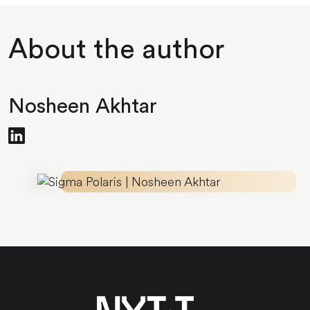
About the author
Nosheen Akhtar