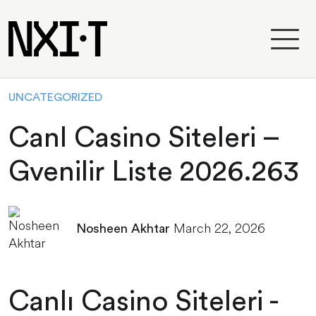
UNCATEGORIZED
Canl Casino Siteleri –
Gvenilir Liste 2026.263
March 22, 2026
Nosheen Akhtar
Canlı Casino Siteleri -