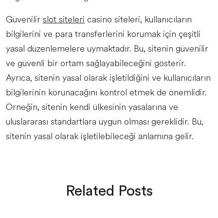
Güvenilir
slot siteleri
casino siteleri, kullanıcıların
bilgilerini ve para transferlerini korumak için çeşitli
yasal düzenlemelere uymaktadır. Bu, sitenin güvenilir
ve güvenli bir ortam sağlayabileceğini gösterir.
Ayrıca, sitenin yasal olarak işletildiğini ve kullanıcıların
bilgilerinin korunacağını kontrol etmek de önemlidir.
Örneğin, sitenin kendi ülkesinin yasalarına ve
uluslararası standartlara uygun olması gereklidir. Bu,
sitenin yasal olarak işletilebileceği anlamına gelir.
Related Posts