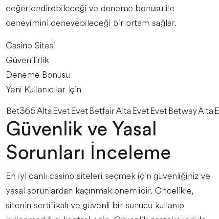
değerlendirebileceği ve deneme bonusu ile
deneyimini deneyebileceği bir ortam sağlar.
Casino Sitesi
Güvenilirlik
Deneme Bonusu
Yeni Kullanıcılar İçin
Bet365
Alta
Evet
Evet
Betfair
Alta
Evet
Evet
Betway
Alta
E
Güvenlik ve Yasal
Sorunları İnceleme
En iyi canlı casino siteleri seçmek için güvenliğiniz ve
yasal sorunlardan kaçınmak önemlidir. Öncelikle,
sitenin sertifikalı ve güvenli bir sunucu kullanıp