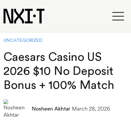
UNCATEGORIZED
Caesars Casino US
2026️ $10 No Deposit
Bonus + 100% Match
March 28, 2026
Nosheen Akhtar