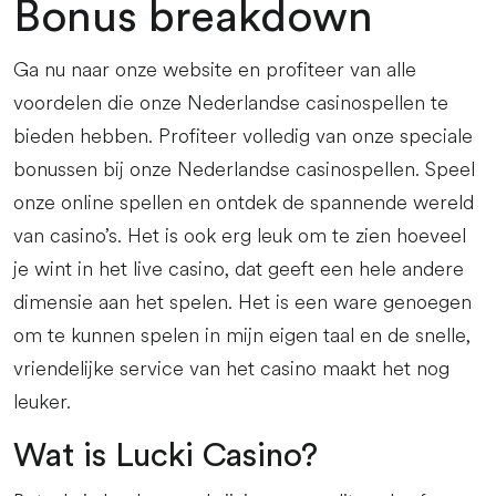
Bonus breakdown
Ga nu naar onze website en profiteer van alle
voordelen die onze Nederlandse casinospellen te
bieden hebben. Profiteer volledig van onze speciale
bonussen bij onze Nederlandse casinospellen. Speel
onze online spellen en ontdek de spannende wereld
van casino’s. Het is ook erg leuk om te zien hoeveel
je wint in het live casino, dat geeft een hele andere
dimensie aan het spelen. Het is een ware genoegen
om te kunnen spelen in mijn eigen taal en de snelle,
vriendelijke service van het casino maakt het nog
leuker.
Wat is Lucki Casino?