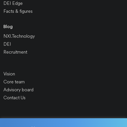
DEI Edge
Facts & figures
Blog
NXI.Technology
DEI
Recruitment
Vision
Core team
Advisory board
Contact Us