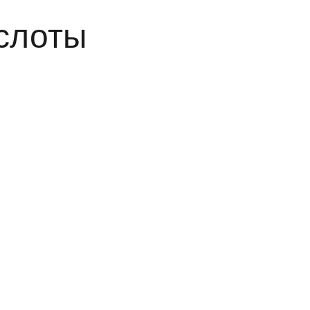
 слоты