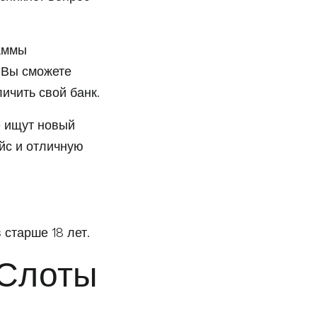
раммы
. Вы сможете
ичить свой банк.
е ищут новый
йс и отличную
 старше 18 лет.
 Слоты