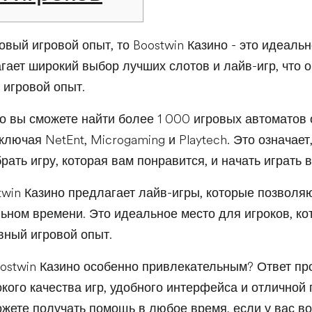
вый игровой опыт, то Boostwin Казино - это идеаль
агает широкий выбор лучших слотов и лайв-игр, что 
игровой опыт.
но вы сможете найти более 1 000 игровых автоматов
ключая NetEnt, Microgaming и Playtech. Это означает,
ать игру, которая вам понравится, и начать играть 
twin Казино предлагает лайв-игры, которые позволяю
ьном времени. Это идеальное место для игроков, к
вный игровой опыт.
oostwin Казино особенно привлекательным? Ответ про
кого качества игр, удобного интерфейса и отличной
ожете получать помощь в любое время, если у вас во