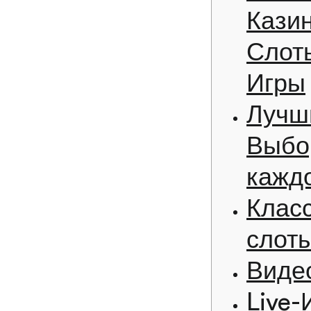
Кази
Слоты
Игры
Лучш
Выбо
каждо
Клас
слот
Виде
Live-