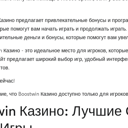
 Казино предлагает привлекательные бонусы и прог
рые помогут вам начать играть и продолжать играть
ительные деньги и бонусы, которые помогут вам увел
n Казино - это идеальное место для игроков, которы
айт предлагает широкий выбор игр, удобный интерфе
тов.
ейчас!
е, что Boostwin Казино доступно только для игроков
win Казино: Лучшие