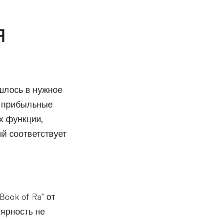
я
ишлось в нужное
и прибыльные
х функции,
й соответствует
ook of Ra" от
лярность не