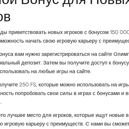
ов
ды приветствовать новых игроков с бонусом 150 000
зможность начать свою игровую карьеру с преимущес
онуса вам нужно зарегистрироваться на сайте Олимп
альный депозит. Затем вы получите доступ к бонусу
спользовать на любые игры на сайте.
олучите 250 FS, которые можно использовать на игры
ность попробовать свои силы в играх с бонусами и 
.
это лучшее место для игроков, которые ищут новые 
ою игровую карьеру с преимуществ. С нами вы сможет