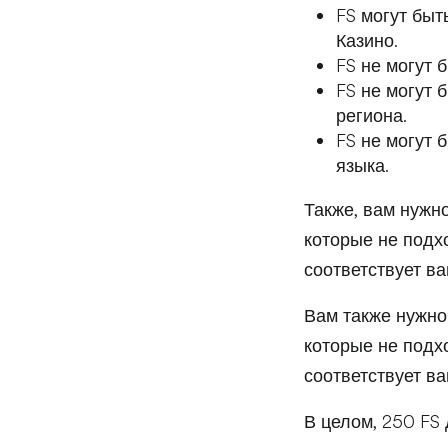
FS могут быт
Казино.
FS не могут 
FS не могут 
региона.
FS не могут 
языка.
Также, вам нужно
которые не подх
соответствует в
Вам также нужно 
которые не подх
соответствует в
В целом, 250 FS 