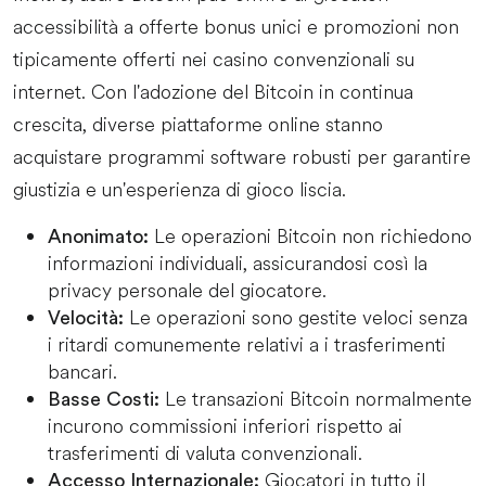
accessibilità a offerte bonus unici e promozioni non
tipicamente offerti nei casino convenzionali su
internet. Con l'adozione del Bitcoin in continua
crescita, diverse piattaforme online stanno
acquistare programmi software robusti per garantire
giustizia e un'esperienza di gioco liscia.
Le operazioni Bitcoin non richiedono
Anonimato:
informazioni individuali, assicurandosi così la
privacy personale del giocatore.
Le operazioni sono gestite veloci senza
Velocità:
i ritardi comunemente relativi a i trasferimenti
bancari.
Le transazioni Bitcoin normalmente
Basse Costi:
incurono commissioni inferiori rispetto ai
trasferimenti di valuta convenzionali.
Giocatori in tutto il
Accesso Internazionale: