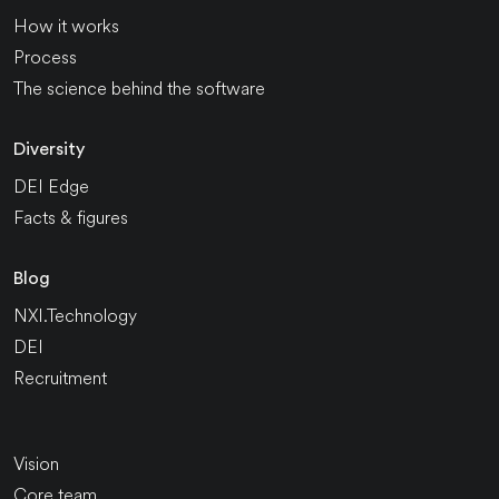
How it works
Process
The science behind the software
Diversity
DEI Edge
Facts & figures
Blog
NXI.Technology
DEI
Recruitment
Vision
Core team