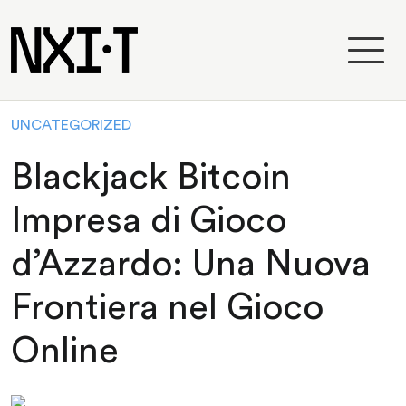
UNCATEGORIZED
Blackjack Bitcoin
Impresa di Gioco
d’Azzardo: Una Nuova
Frontiera nel Gioco
Online