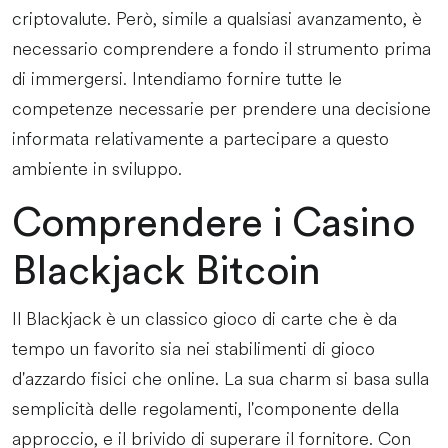
criptovalute. Però, simile a qualsiasi avanzamento, è
necessario comprendere a fondo il strumento prima
di immergersi. Intendiamo fornire tutte le
competenze necessarie per prendere una decisione
informata relativamente a partecipare a questo
ambiente in sviluppo.
Comprendere i Casino
Blackjack Bitcoin
Il Blackjack è un classico gioco di carte che è da
tempo un favorito sia nei stabilimenti di gioco
d'azzardo fisici che online. La sua charm si basa sulla
semplicità delle regolamenti, l'componente della
approccio, e il brivido di superare il fornitore. Con