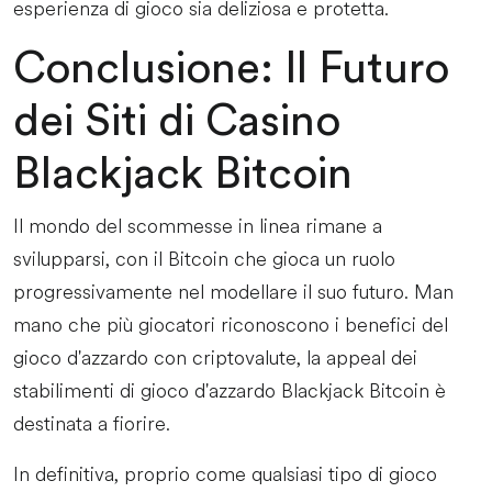
esperienza di gioco sia deliziosa e protetta.
Conclusione: Il Futuro
dei Siti di Casino
Blackjack Bitcoin
Il mondo del scommesse in linea rimane a
svilupparsi, con il Bitcoin che gioca un ruolo
progressivamente nel modellare il suo futuro. Man
mano che più giocatori riconoscono i benefici del
gioco d'azzardo con criptovalute, la appeal dei
stabilimenti di gioco d'azzardo Blackjack Bitcoin è
destinata a fiorire.
In definitiva, proprio come qualsiasi tipo di gioco