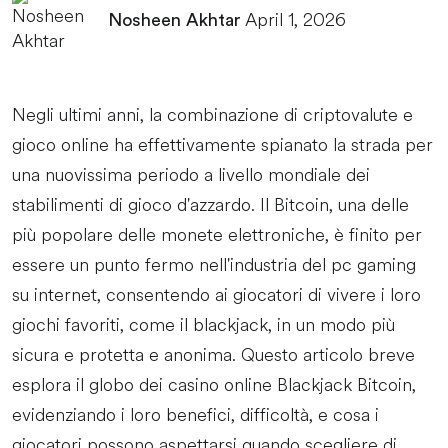
April 1, 2026
Nosheen Akhtar
Negli ultimi anni, la combinazione di criptovalute e
gioco online ha effettivamente spianato la strada per
una nuovissima periodo a livello mondiale dei
stabilimenti di gioco d'azzardo. Il Bitcoin, una delle
più popolare delle monete elettroniche, è finito per
essere un punto fermo nell'industria del pc gaming
su internet, consentendo ai giocatori
di vivere i loro
giochi favoriti, come il blackjack, in un modo più
sicura e protetta e anonima. Questo articolo breve
esplora il globo dei casino online Blackjack Bitcoin,
evidenziando i loro benefici, difficoltà, e cosa i
giocatori possono aspettarsi quando scegliere di