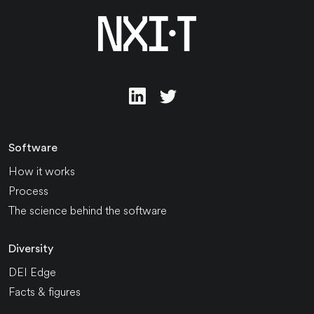
Software
How it works
Process
The science behind the software
Diversity
DEI Edge
Facts & figures