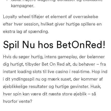
kampagner.
Loyalty wheel tilføjer et element af overraskelse
efter hver session, hvilket giver hurtige spillere en
ekstra lag af spænding.
Spil Nu hos BetOnRed!
Hvis du søger hurtig, intens gameplay, der belønner
dig hurtigt, tilbyder Bet On Red alt, du behøver – fra
instant loading slots til live casino i real‑time. Hop ind
i dit yndlingsspil nu og mærk suset, der kommer af
øjeblikkelige resultater og hurtige gevinster. Husk,
hver spin kan være dit næste store øjeblik – så
hvorfor vente?