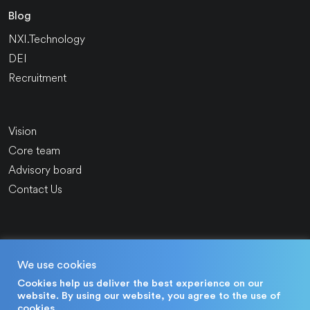
Blog
NXI.Technology
DEI
Recruitment
Vision
Core team
Advisory board
Contact Us
We use cookies
Cookies help us deliver the best experience on our
website. By using our website, you agree to the use of
© 2026 NXI.T Limited. All rights reserved.
cookies.