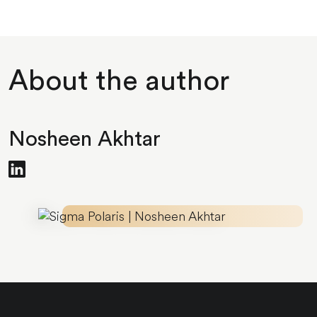
About the author
Nosheen Akhtar