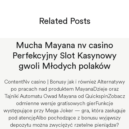
Related Posts
Mucha Mayana nv casino
Perfekcyjny Slot Kasynowy
gwoli Młodych polaków
ContentNv casino | Bonusy jak i również Alternatywy
po pracach nad produktem MayanaDzieje oraz
Tajniki Automatu Owad Mayana od QuickspinZobacz
odmienne wersje gratisowych gierFunkcje
występujące przy Mega Joker — gra, która zasługuje
pod atencjęAlbo pochodzące z bonusu wyjąwszy
depozytu można zwyciężyć rzetelne pieniądze?