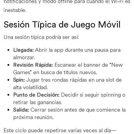
notificaciones y modo offline para cuando el Wi‑Fi es
inestable.
Sesión Típica de Juego Móvil
Una sesión típica podría ser así:
Abrir la app durante una pausa para
Llegada:
almorzar.
Escanear el banner de “New
Revisión Rápida:
Games” en busca de títulos nuevos.
Jugar tres rondas rápidas en una slot de
Spin:
alta volatilidad.
Decidir si seguir spinning o
Punto de Decisión:
retirar las ganancias.
Cerrar sesión antes de que comience la
Salida:
próxima reunión.
Este ciclo puede repetirse varias veces al día—