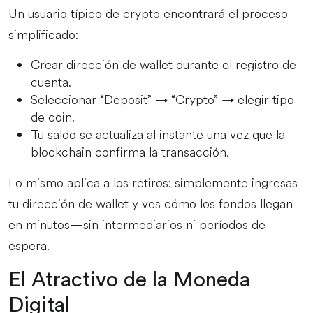
Un usuario típico de crypto encontrará el proceso
simplificado:
Crear dirección de wallet durante el registro de
cuenta.
Seleccionar “Deposit” → “Crypto” → elegir tipo
de coin.
Tu saldo se actualiza al instante una vez que la
blockchain confirma la transacción.
Lo mismo aplica a los retiros: simplemente ingresas
tu dirección de wallet y ves cómo los fondos llegan
en minutos—sin intermediarios ni períodos de
espera.
El Atractivo de la Moneda
Digital