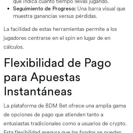
que indica cuánto tiempo llevas jugando.
Una barra visual que
Seguimiento de Progreso:
muestra ganancias versus pérdidas.
La facilidad de estas herramientas permite a los
jugadores centrarse en el spin en lugar de en
cálculos.
Flexibilidad de Pago
para Apuestas
Instantáneas
La plataforma de BDM Bet ofrece una amplia gama
de opciones de pago que atienden tanto a
entusiastas tradicionales como a usuarios de crypto.
Esta flexibilidad asegura que los fondos se puedan