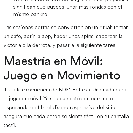
significan que puedes jugar más rondas con el
mismo bankroll.
Las sesiones cortas se convierten en un ritual: tomar
un café, abrir la app, hacer unos spins, saborear la
victoria o la derrota, y pasar a la siguiente tarea.
Maestría en Móvil:
Juego en Movimiento
Toda la experiencia de BDM Bet está diseñada para
el jugador móvil. Ya sea que estés en camino o
esperando en fila, el diseño responsivo del sitio
asegura que cada botón se sienta táctil en tu pantalla
táctil.