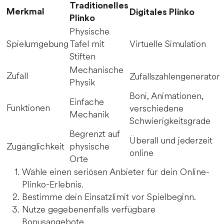
Traditionelles
Merkmal
Digitales Plinko
Plinko
Physische
Spielumgebung
Tafel mit
Virtuelle Simulation
Stiften
Mechanische
Zufall
Zufallszahlengenerator
Physik
Boni, Animationen,
Einfache
Funktionen
verschiedene
Mechanik
Schwierigkeitsgrade
Begrenzt auf
Überall und jederzeit
Zugänglichkeit
physische
online
Orte
Wähle einen seriösen Anbieter für dein Online-
Plinko-Erlebnis.
Bestimme dein Einsatzlimit vor Spielbeginn.
Nutze gegebenenfalls verfügbare
Bonusangebote.