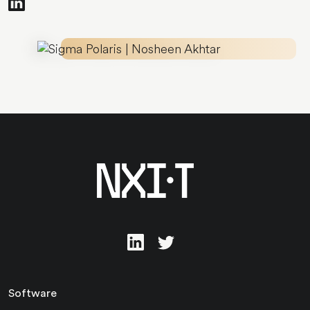
Software