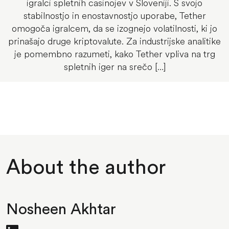
igralci spletnih casinojev v Sloveniji. S svojo
stabilnostjo in enostavnostjo uporabe, Tether
omogoča igralcem, da se izognejo volatilnosti, ki jo
prinašajo druge kriptovalute. Za industrijske analitike
je pomembno razumeti, kako Tether vpliva na trg
spletnih iger na srečo […]
About the author
Nosheen Akhtar