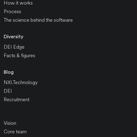
How it works
Process
The science behind the software
Diversity
DEI Edge
Facts & figures
Blog
NXI.Technology
DEI
Recruitment
Vision
Core team