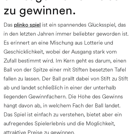
zu gewinnen.
Das
ist ein spannendes Glücksspiel, das
plinko spiel
in den letzten Jahren immer beliebter geworden ist.
Es erinnert an eine Mischung aus Lotterie und
Geschicklichkeit, wobei der Ausgang stark vom
Zufall bestimmt wird. Im Kern geht es darum, einen
Ball von der Spitze einer mit Stiften besetzten Tafel
fallen zu lassen. Der Ball prallt dabei von Stift zu Stift
ab und landet schließlich in einer der unterhalb
liegenden Gewinnfächern. Die Höhe des Gewinns
hängt davon ab, in welchem Fach der Ball landet.
Das Spiel ist einfach zu verstehen, bietet aber ein
aufregendes Spielerlebnis und die Möglichkeit,
attraktive Preise zu gewinnen.