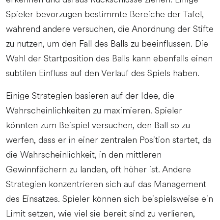
Spieler bevorzugen bestimmte Bereiche der Tafel,
während andere versuchen, die Anordnung der Stifte
zu nutzen, um den Fall des Balls zu beeinflussen. Die
Wahl der Startposition des Balls kann ebenfalls einen
subtilen Einfluss auf den Verlauf des Spiels haben.
Einige Strategien basieren auf der Idee, die
Wahrscheinlichkeiten zu maximieren. Spieler
könnten zum Beispiel versuchen, den Ball so zu
werfen, dass er in einer zentralen Position startet, da
die Wahrscheinlichkeit, in den mittleren
Gewinnfächern zu landen, oft höher ist. Andere
Strategien konzentrieren sich auf das Management
des Einsatzes. Spieler können sich beispielsweise ein
Limit setzen, wie viel sie bereit sind zu verlieren,