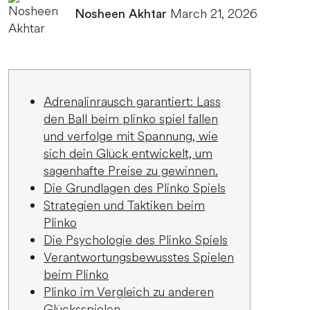
March 21, 2026
Nosheen Akhtar
Adrenalinrausch garantiert: Lass
den Ball beim plinko spiel fallen
und verfolge mit Spannung, wie
sich dein Glück entwickelt, um
sagenhafte Preise zu gewinnen.
Die Grundlagen des Plinko Spiels
Strategien und Taktiken beim
Plinko
Die Psychologie des Plinko Spiels
Verantwortungsbewusstes Spielen
beim Plinko
Plinko im Vergleich zu anderen
Glücksspielen