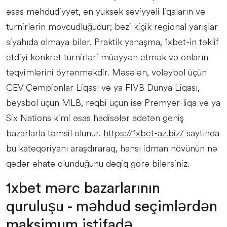
əsas məhdudiyyət, ən yüksək səviyyəli liqaların və
turnirlərin mövcudluğudur; bəzi kiçik regional yarışlar
siyahıda olmaya bilər. Praktik yanaşma, 1xbet-in təklif
etdiyi konkret turnirləri müəyyən etmək və onların
təqvimlərini öyrənməkdir. Məsələn, voleybol üçün
CEV Çempionlar Liqası və ya FIVB Dünya Liqası,
beysbol üçün MLB, reqbi üçün isə Premyer-liqa və ya
Six Nations kimi əsas hadisələr adətən geniş
bazarlarla təmsil olunur.
https://1xbet-az.biz/
saytında
bu kateqoriyanı araşdıraraq, hansı idman növünün nə
qədər əhatə olunduğunu dəqiq görə bilərsiniz.
1xbet mərc bazarlarının
quruluşu - məhdud seçimlərdən
maksimum istifadə