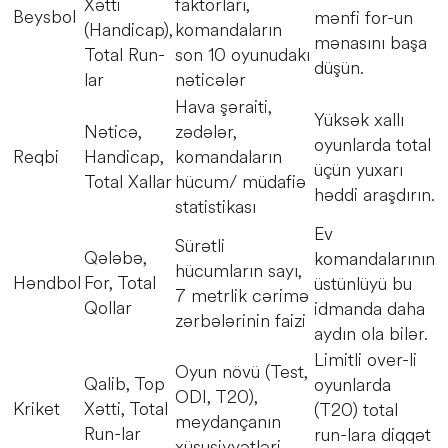
Xətti
faktorları,
Beysbol
mənfi for-un
(Handicap),
komandaların
mənasını başa
Total Run-
son 10 oyunudakı
düşün.
lar
nəticələr
Hava şəraiti,
Yüksək xallı
Nəticə,
zədələr,
oyunlarda total
Reqbi
Handicap,
komandaların
üçün yuxarı
Total Xallar
hücum/ müdafiə
həddi araşdırın.
statistikası
Ev
Sürətli
Qələbə,
komandalarının
hücumların sayı,
Həndbol
For, Total
üstünlüyü bu
7 metrlik cərimə
Qollar
idmanda daha
zərbələrinin faizi
aydın ola bilər.
Limitli over-li
Oyun növü (Test,
Qalib, Top
oyunlarda
ODI, T20),
Kriket
Xətti, Total
(T20) total
meydançanın
Run-lar
run-lara diqqət
xüsusiyyətləri