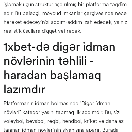
işləmək üçün strukturlaşdırılmış bir platforma təqdim
edir. Bu bələdçi, mövcud imkanlar çərçivəsində necə
hərəkət edəcəyinizi addım-addım izah edəcək, yalnız
realistik üsullara diqqət yetirəcək.
1xbet-də digər idman
növlərinin təhlili -
haradan başlamaq
lazımdır
Platformanın idman bölməsində "Digər idman
növləri" kateqoriyasını tapmaq ilk addımdır. Bu, sizi
voleybol, beysbol, reqbi, həndbol, kriket və daha az
tanınan idman növlərinin siyahısına aparır. Burada