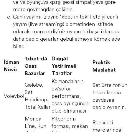
və ya oyunçuya qarşı şəxsi simpatiyaya görə
mərc qoymaqdan çəkinin.
Canlı yayımı izləyin: 1xbet-in təklif etdiyi canlı
yayım (live streaming) xidmətindən istifadə
edərək, mərc etdiyiniz oyunu birbaşa izləmək
daha dəqiq qərarlar qəbul etməyə kömək edə
bilər.
1xbet-də
Diqqət
İdman
Praktik
Əsas
Yetirilməli
Növü
Məsləhət
Bazarlar
Tərəflər
Komandaların
Qələbə,
Set üzrə for-un
ev/səfər
Set
hesablanma
Voleybol
performansı,
Handicapı,
qaydasını
əsas oyunçunun
Total Xallar
dəqiq öyrənin.
olub-olmaması
Money
Pitçerlərin
Run xətti
Line, Run
forması, məkan
mərclərində