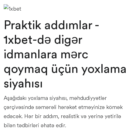
Praktik addımlar -
1xbet-də digər
idmanlara mərc
qoymaq üçün yoxlama
siyahısı
Aşağıdakı yoxlama siyahısı, məhdudiyyətlər
çərçivəsində səmərəli hərəkət etməyinizə kömək
edəcək. Hər bir addım, realistik və yerinə yetirilə
bilən tədbirləri əhatə edir.