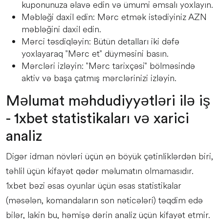
kuponunuza əlavə edin və ümumi əmsalı yoxlayın.
Məbləği daxil edin: Mərc etmək istədiyiniz AZN
məbləğini daxil edin.
Mərci təsdiqləyin: Bütün detalları iki dəfə
yoxlayaraq "Mərc et" düyməsini basın.
Mərcləri izləyin: "Mərc tarixçəsi" bölməsində
aktiv və başa çatmış mərclərinizi izləyin.
Məlumat məhdudiyyətləri ilə iş
- 1xbet statistikaları və xarici
analiz
Digər idman növləri üçün ən böyük çətinliklərdən biri,
təhlil üçün kifayət qədər məlumatın olmamasıdır.
1xbet bəzi əsas oyunlar üçün əsas statistikalar
(məsələn, komandaların son nəticələri) təqdim edə
bilər, lakin bu, həmişə dərin analiz üçün kifayət etmir.