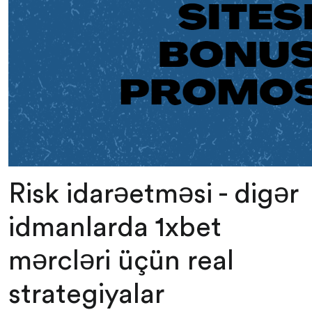
Risk idarəetməsi - digər
idmanlarda 1xbet
mərcləri üçün real
strategiyalar