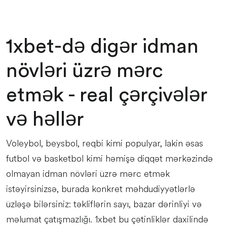
1xbet-də digər idman
növləri üzrə mərc
etmək - real çərçivələr
və həllər
Voleybol, beysbol, reqbi kimi populyar, lakin əsas
futbol və basketbol kimi həmişə diqqət mərkəzində
olmayan idman növləri üzrə mərc etmək
istəyirsinizsə, burada konkret məhdudiyyətlərlə
üzləşə bilərsiniz: təkliflərin sayı, bazar dərinliyi və
məlumat çatışmazlığı. 1xbet bu çətinliklər daxilində