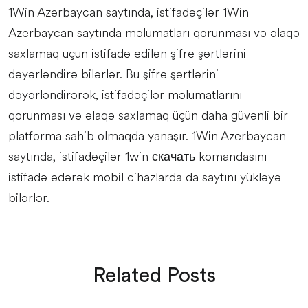
1Win Azerbaycan saytında, istifadəçilər 1Win
Azerbaycan saytında məlumatları qorunması və əlaqə
saxlamaq üçün istifadə edilən şifre şərtlərini
dəyərləndirə bilərlər. Bu şifre şərtlərini
dəyərləndirərək, istifadəçilər məlumatlarını
qorunması və əlaqə saxlamaq üçün daha güvənli bir
platforma sahib olmaqda yanaşır. 1Win Azerbaycan
saytında, istifadəçilər 1win скачать komandasını
istifadə edərək mobil cihazlarda da saytını yükləyə
bilərlər.
Related Posts