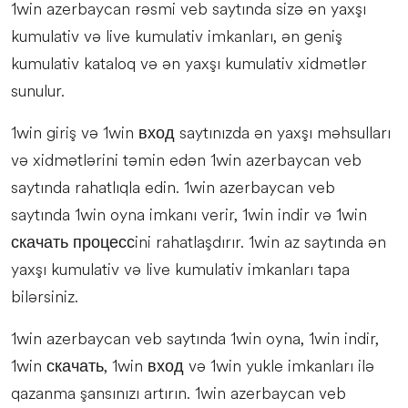
1win azerbaycan rəsmi veb saytında sizə ən yaxşı
kumulativ və live kumulativ imkanları, ən geniş
kumulativ kataloq və ən yaxşı kumulativ xidmətlər
sunulur.
1win giriş və 1win вход saytınızda ən yaxşı məhsulları
və xidmətlərini təmin edən 1win azerbaycan veb
saytında rahatlıqla edin. 1win azerbaycan veb
saytında 1win oyna imkanı verir, 1win indir və 1win
скачать процессini rahatlaşdırır. 1win az saytında ən
yaxşı kumulativ və live kumulativ imkanları tapa
bilərsiniz.
1win azerbaycan veb saytında 1win oyna, 1win indir,
1win скачать, 1win вход və 1win yukle imkanları ilə
qazanma şansınızı artırın. 1win azerbaycan veb