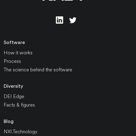
Software
How it works
Process
The science behind the software
Diversity
DEI Edge
Facts & figures
Blog
NXI.Technology