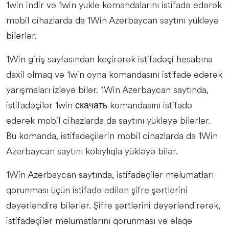
1win indir və 1win yukle komandalarını istifadə edərək
mobil cihazlarda da 1Win Azerbaycan saytını yükləyə
bilərlər.
1Win giriş sayfasından keçirərək istifadəçi hesabına
daxil olmaq və 1win oyna komandasını istifadə edərək
yarışmaları izləyə bilər. 1Win Azerbaycan saytında,
istifadəçilər 1win скачать komandasını istifadə
edərək mobil cihazlarda da saytını yükləyə bilərlər.
Bu komanda, istifadəçilərin mobil cihazlarda da 1Win
Azerbaycan saytını kolaylıqla yükləyə bilər.
1Win Azerbaycan saytında, istifadəçilər məlumatları
qorunması üçün istifadə edilən şifre şərtlərini
dəyərləndirə bilərlər. Şifre şərtlərini dəyərləndirərək,
istifadəçilər məlumatlarını qorunması və əlaqə