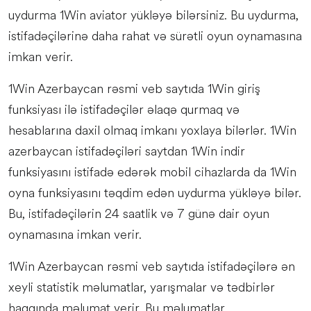
uydurma 1Win aviator yükləyə bilərsiniz. Bu uydurma,
istifadəçilərinə daha rahat və sürətli oyun oynamasına
imkan verir.
1Win Azerbaycan rəsmi veb saytıda 1Win giriş
funksiyası ilə istifadəçilər əlaqə qurmaq və
hesablarına daxil olmaq imkanı yoxlaya bilərlər. 1Win
azerbaycan istifadəçiləri saytdan 1Win indir
funksiyasını istifadə edərək mobil cihazlarda da 1Win
oyna funksiyasını təqdim edən uydurma yükləyə bilər.
Bu, istifadəçilərin 24 saatlik və 7 günə dair oyun
oynamasına imkan verir.
1Win Azerbaycan rəsmi veb saytıda istifadəçilərə ən
xeyli statistik məlumatlar, yarışmalar və tədbirlər
haqqında məlumat verir. Bu məlumatlar,