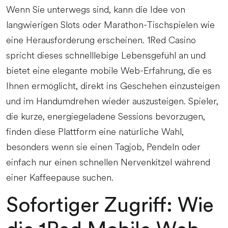
Wenn Sie unterwegs sind, kann die Idee von
langwierigen Slots oder Marathon-Tischspielen wie
eine Herausforderung erscheinen. 1Red Casino
spricht dieses schnelllebige Lebensgefühl an und
bietet eine elegante mobile Web-Erfahrung, die es
Ihnen ermöglicht, direkt ins Geschehen einzusteigen
und im Handumdrehen wieder auszusteigen. Spieler,
die kurze, energiegeladene Sessions bevorzugen,
finden diese Plattform eine natürliche Wahl,
besonders wenn sie einen Tagjob, Pendeln oder
einfach nur einen schnellen Nervenkitzel während
einer Kaffeepause suchen.
Sofortiger Zugriff: Wie