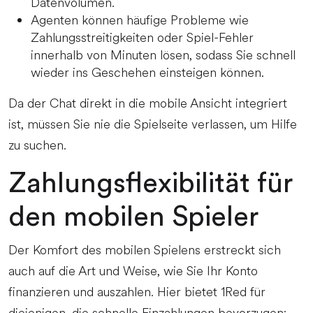
Datenvolumen.
Agenten können häufige Probleme wie
Zahlungsstreitigkeiten oder Spiel-Fehler
innerhalb von Minuten lösen, sodass Sie schnell
wieder ins Geschehen einsteigen können.
Da der Chat direkt in die mobile Ansicht integriert
ist, müssen Sie nie die Spielseite verlassen, um Hilfe
zu suchen.
Zahlungsflexibilität für
den mobilen Spieler
Der Komfort des mobilen Spielens erstreckt sich
auch auf die Art und Weise, wie Sie Ihr Konto
finanzieren und auszahlen. Hier bietet 1Red für