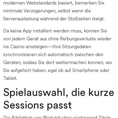
modernen Webstandards basiert, bemerken Sie
minimale Verzögerungen, selbst wenn die
Serverauslastung während der Stoßzeiten steigt.
Da keine App installiert werden muss, können Sie
von jedem Gerät aus ohne Reibungsverluste wieder
ins Casino einsteigen—Ihre Sitzungsdaten
synchronisieren sich automatisch zwischen den
Geräten, sodass Sie dort weitermachen können, wo
Sie aufgehört haben, egal ob auf Smartphone oder
Tablet.
Spielauswahl, die kurze
Sessions passt
Die Bibliothek von 1Red mit über viertausend Titeln