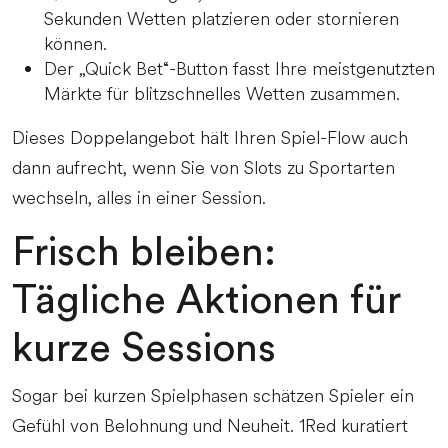
Sekunden Wetten platzieren oder stornieren
können.
Der „Quick Bet“-Button fasst Ihre meistgenutzten
Märkte für blitzschnelles Wetten zusammen.
Dieses Doppelangebot hält Ihren Spiel-Flow auch
dann aufrecht, wenn Sie von Slots zu Sportarten
wechseln, alles in einer Session.
Frisch bleiben:
Tägliche Aktionen für
kurze Sessions
Sogar bei kurzen Spielphasen schätzen Spieler ein
Gefühl von Belohnung und Neuheit. 1Red kuratiert