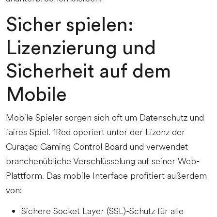
Sicher spielen:
Lizenzierung und
Sicherheit auf dem
Mobile
Mobile Spieler sorgen sich oft um Datenschutz und
faires Spiel. 1Red operiert unter der Lizenz der
Curaçao Gaming Control Board und verwendet
branchenübliche Verschlüsselung auf seiner Web-
Plattform. Das mobile Interface profitiert außerdem
von:
Sichere Socket Layer (SSL)-Schutz für alle