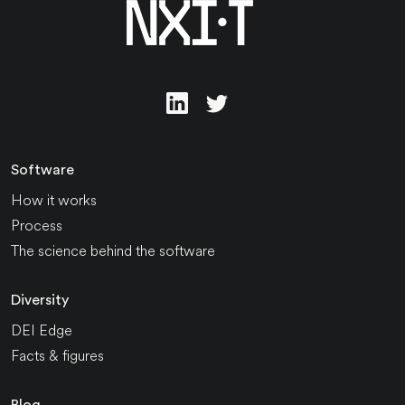
Software
How it works
Process
The science behind the software
Diversity
DEI Edge
Facts & figures
Blog