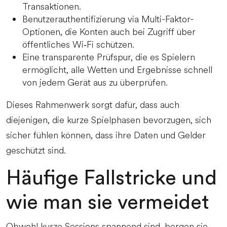
Transaktionen.
Benutzerauthentifizierung via Multi-Faktor-
Optionen, die Konten auch bei Zugriff über
öffentliches Wi‑Fi schützen.
Eine transparente Prüfspur, die es Spielern
ermöglicht, alle Wetten und Ergebnisse schnell
von jedem Gerät aus zu überprüfen.
Dieses Rahmenwerk sorgt dafür, dass auch
diejenigen, die kurze Spielphasen bevorzugen, sich
sicher fühlen können, dass ihre Daten und Gelder
geschützt sind.
Häufige Fallstricke und
wie man sie vermeidet
Obwohl kurze Sessions spannend sind, bergen sie