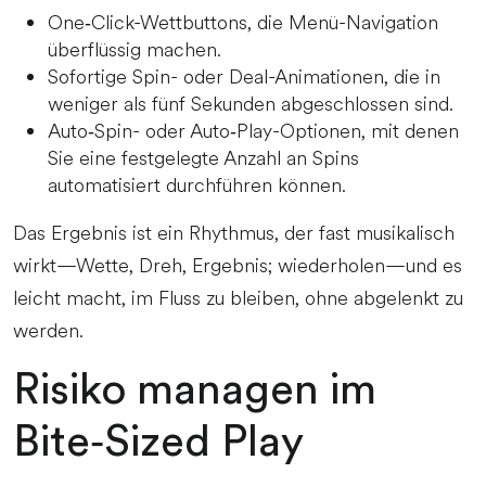
One‑Click-Wettbuttons, die Menü-Navigation
überflüssig machen.
Sofortige Spin- oder Deal-Animationen, die in
weniger als fünf Sekunden abgeschlossen sind.
Auto‑Spin- oder Auto‑Play-Optionen, mit denen
Sie eine festgelegte Anzahl an Spins
automatisiert durchführen können.
Das Ergebnis ist ein Rhythmus, der fast musikalisch
wirkt—Wette, Dreh, Ergebnis; wiederholen—und es
leicht macht, im Fluss zu bleiben, ohne abgelenkt zu
werden.
Risiko managen im
Bite‑Sized Play