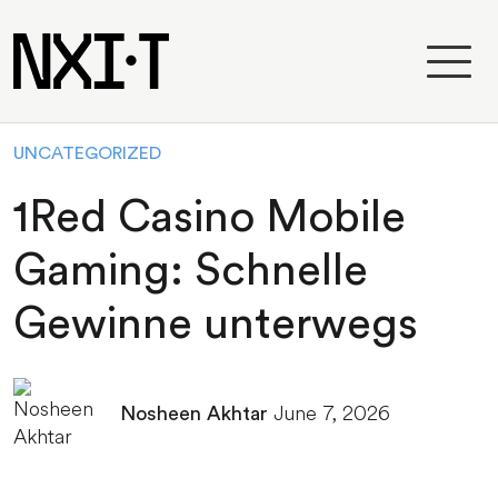
UNCATEGORIZED
1Red Casino Mobile
Gaming: Schnelle
Gewinne unterwegs
June 7, 2026
Nosheen Akhtar