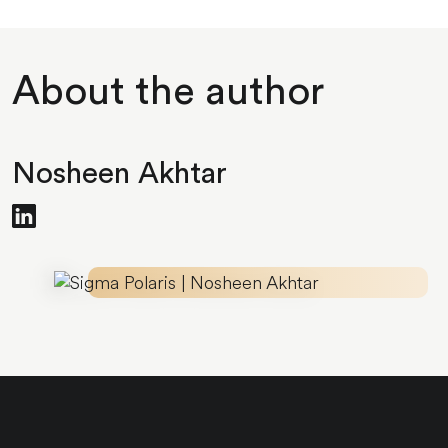
About the author
Nosheen Akhtar