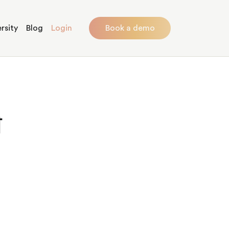
rsity
Blog
Login
Book a demo
ी