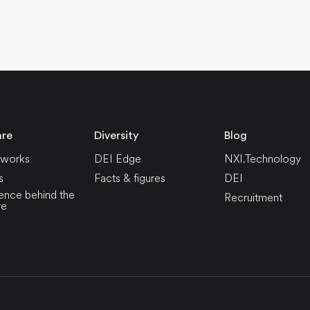
are
Diversity
Blog
 works
DEI Edge
NXI.Technology
s
Facts & figures
DEI
ence behind the
Recruitment
re