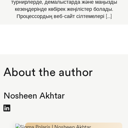
турнирлерде, демалыстарда және маңызды
кезеңдерінде көбірек жеңілістер болады.
Процессордың веб-сайт сілтемелері […]
About the author
Nosheen Akhtar