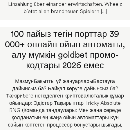
Einzahlung über einander erwirtschaften. Wheelz
bietet allen brandneuen Spielern […]
100 пайыз тегін порттар 39
000+ онлайн ойын автоматы,
алу мүмкін goldbet промо-
кодтары 2026 емес
МазмұнБақытты үй жануарларыБастауға
дайынсыз ба? Байқап көруге дайынсыз ба?
Тәжірибеге негізделген криптовалюталық құмар
ойындар: Әдістер Тақырыптар Tricky Absolute
RNG (Команда таңдаулары: Мен жаңа сөреде
қолданатын ең жаңа ойын автоматтары Күн
сайын көптеген процессор бонустары шығады,